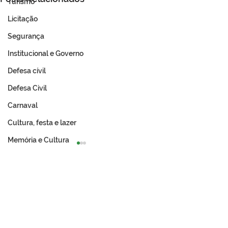
Turismo
Licitação
Segurança
Institucional e Governo
Defesa cívil
Defesa Civil
Carnaval
Cultura, festa e lazer
Memória e Cultura
Prefeitura de Tarauacá e
Prefeitura de T