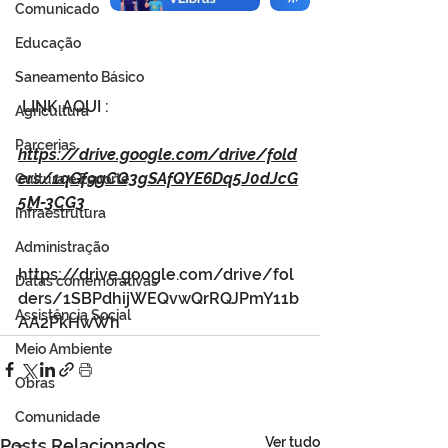
Comunicado
Educação
Saneamento Básico
 LINK AQUI : 
Agricultura
Parcerias
https://drive.google.com/drive/fold
ers/1qGf9gCQ3gSAfQYE6Dq5J0dJcG
Cultura e Esporte
5M-3CG3 
Infraestrutura
Administração
https://drive.google.com/drive/fol
Datas comemorativas
ders/1SBPdhijWEQvwQrRQJPmY11b
Assistência Social
AA2PkHwWh 
Meio Ambiente
Obras
Comunidade
Ver tudo
Posts Relacionados