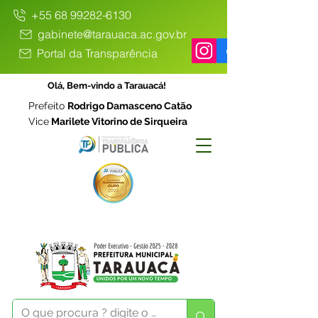
+55 68 99282-6130
gabinete@tarauaca.ac.gov.br
Portal da Transparência
Olá, Bem-vindo a Tarauacá!
Prefeito
Rodrigo Damasceno Catão
Vice
Marilete Vitorino de Sirqueira