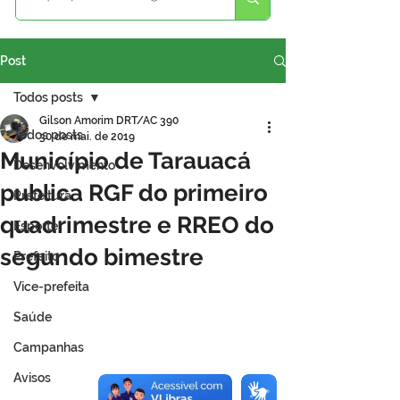
Post
Todos posts
Gilson Amorim DRT/AC 390
Todos posts
30 de mai. de 2019
Município de Tarauacá
Desenvolvimento
publica RGF do primeiro
Prefeitura
quadrimestre e RREO do
Esporte
segundo bimestre
Prefeito
Vice-prefeita
Saúde
Campanhas
Avisos