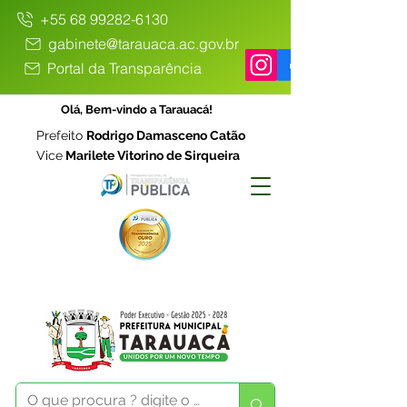
+55 68 99282-6130
gabinete@tarauaca.ac.gov.br
Portal da Transparência
Olá, Bem-vindo a Tarauacá!
Prefeito
Rodrigo Damasceno Catão
Vice
Marilete Vitorino de Sirqueira