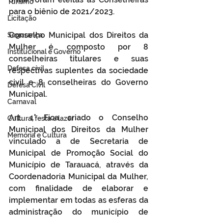
Turismo
para o biênio de 2021/2023.
Licitação
Conselho Municipal dos Direitos da 
Segurança
Mulher é composto por 8 
Institucional e Governo
conselheiras titulares e suas 
Defesa cívil
respectivas suplentes da sociedade 
civil e 8 conselheiras do Governo 
Defesa Civil
Municipal. 
Carnaval
Art. 1° Fica criado o Conselho 
Cultura, festa e lazer
Municipal dos Direitos da Mulher 
Memória e Cultura
vinculado a de Secretaria de 
Municipal de Promoção Social do 
Município de Tarauacá, através da 
Coordenadoria Municipal da Mulher, 
com finalidade de elaborar e 
implementar em todas as esferas da 
administração do município de 