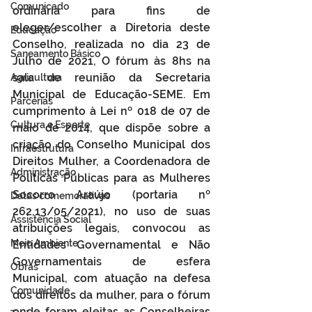
Comunicado
ordinária para fins de 
eleger/escolher a Diretoria deste 
Educação
Conselho, realizada no dia 23 de 
Saneamento Básico
Julho de 2021, O fórum às 8hs na 
sala de reunião da Secretaria 
Agricultura
Municipal de Educação-SEME. Em 
Parcerias
cumprimento à Lei nº 018 de 07 de 
Cultura e Esporte
maio de 2014, que dispõe sobre a 
criação do Conselho Municipal dos 
Infraestrutura
Direitos Mulher, a Coordenadora de 
Administração
Políticas Públicas para as Mulheres 
Socorro Araújo (portaria nº 
Datas comemorativas
262,13/05/2021), no uso de suas 
Assistência Social
atribuições legais, convocou as 
Meio Ambiente
Entidades Governamental e Não 
Governamentais de esfera 
Obras
Municipal, com atuação na defesa 
Comunidade
dos direitos da mulher, para o fórum 
onde foram eleitas as Conselheiras 