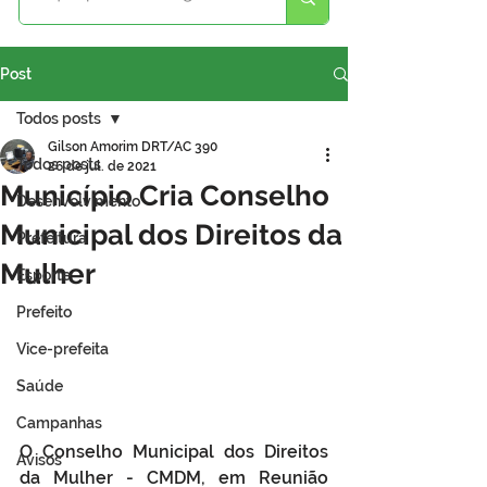
Post
Todos posts
Gilson Amorim DRT/AC 390
Todos posts
26 de jul. de 2021
Município Cria Conselho
Desenvolvimento
Municipal dos Direitos da
Prefeitura
Mulher
Esporte
Prefeito
Vice-prefeita
Saúde
Campanhas
O Conselho Municipal dos Direitos 
Avisos
da Mulher - CMDM, em Reunião 