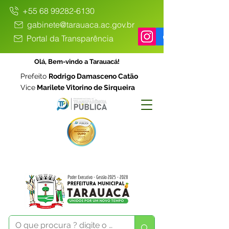
+55 68 99282-6130
gabinete@tarauaca.ac.gov.br
Portal da Transparência
Olá, Bem-vindo a Tarauacá!
Prefeito
Rodrigo Damasceno Catão
Vice
Marilete Vitorino de Sirqueira