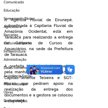
Comunicado
Educação
Saneamento Básico
A Agência Fluvial de Eirunepé, 
subordinada à Capitania Fluvial da 
Agricultura
Amazônia Ocidental, está em 
Parcerias
Tarauacá para realizando a entrega 
de Carteiras de Cursos de 
Cultura e Esporte
Aquaviários, na sede da Prefeitura 
Infraestrutura
de Tarauacá.
Administração
A prefeita Maria Lucinéia recebeu 
Datas comemorativas
pela manhã da quarta-feira (15), o  
Assistência Social
Capitão-Tenente Teixeira e SGT- 
Morais que pediram apoio na 
Meio Ambiente
realização da entrega dos 
Obras
documentos e a gestora se colocou 
Comunidade
a disposição. 