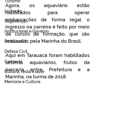
Turismo
Agora, os aquaviário estão 
Licitação
habilitados para operar 
embarcações de forma legal. o 
Segurança
ingresso na carreira é feito por meio 
Institucional e Governo
de cursos de formação, que são 
realizados pela Marinha do Brasil. 
Defesa cívil
Defesa Civil
Aqui em Tarauacá foram habilitados 
Carnaval
setenta aquaviários, frutos da 
parceria entre Prefeitura e a 
Cultura, festa e lazer
Marinha, na turma de 2018. 
Memória e Cultura