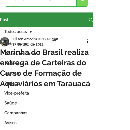
Post
Todos posts
Gilson Amorim DRT/AC 390
Todos posts
15 de dez. de 2021
Marinha do Brasil realiza
Desenvolvimento
entrega de Carteiras do
Prefeitura
Curso de Formação de
Esporte
Aquaviários em Tarauacá
Prefeito
Vice-prefeita
Saúde
Campanhas
Avisos