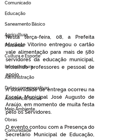
Comunicado
Educação
Saneamento Básico
Agricultura
Nesta terça-feira, 08, a Prefeita 
Marilete Vitorino entregou o cartão 
Parcerias
vale alimentação para mais de 580 
Cultura e Esporte
servidores da educação municipal, 
Infraestrutura
incluindo professores e pessoal de 
apoio.
Administração
Datas comemorativas
A solenidade de entrega ocorreu na 
Escola Municipal José Augusto de 
Assistência Social
Araújo, em momento de muita festa 
Meio Ambiente
pelo os Servidores.
Obras
O evento contou com a Presença do 
Comunidade
Secretário Municipal de Educação, 