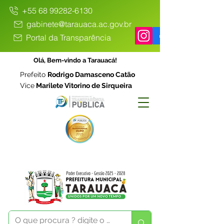
+55 68 99282-6130
gabinete@tarauaca.ac.gov.br
Portal da Transparência
Olá, Bem-vindo a Tarauacá!
Prefeito
Rodrigo Damasceno Catão
Vice
Marilete Vitorino de Sirqueira