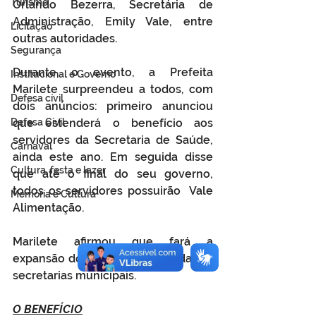
Turismo
Orlando Bezerra, Secretária de 
Administração, Emily Vale, entre 
Licitação
outras autoridades.  
Segurança
Durante o evento, a Prefeita 
Institucional e Governo
Marilete surpreendeu a todos, com 
Defesa cívil
dois anúncios: primeiro anunciou 
Defesa Civil
que estenderá o benefício aos 
servidores da Secretaria de Saúde, 
Carnaval
ainda este ano. Em seguida disse 
Cultura, festa e lazer
que até o final do seu governo, 
todos os servidores possuirão  Vale 
Memória e Cultura
Alimentação. 
Marilete afirmou que fará a 
expansão do benefício para todas as 
secretarias municipais.
O BENEFÍCIO