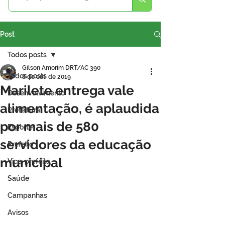
Post
Todos posts
Gilson Amorim DRT/AC 390
Todos posts
8 de out. de 2019
Marilete entrega vale
Desenvolvimento
alimentação, é aplaudida
Prefeitura
por mais de 580
Esporte
servidores da educação
Prefeito
municipal
Vice-prefeita
Saúde
Campanhas
Avisos