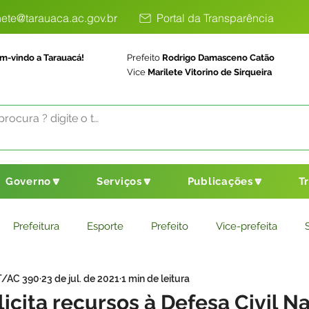
ete@tarauaca.ac.gov.br
Portal da Transparência
m-vindo a Tarauacá!
Prefeito
Rodrigo Damasceno Catão
Vice
Marilete Vitorino de Sirqueira
Governo🔽
Serviços🔽
Publicações🔽
T
Prefeitura
Esporte
Prefeito
Vice-prefeita
T/AC 390
23 de jul. de 2021
1 min de leitura
ducação
Saneamento Básico
Agricultura
Parceria
licita recursos à Defesa Civil N