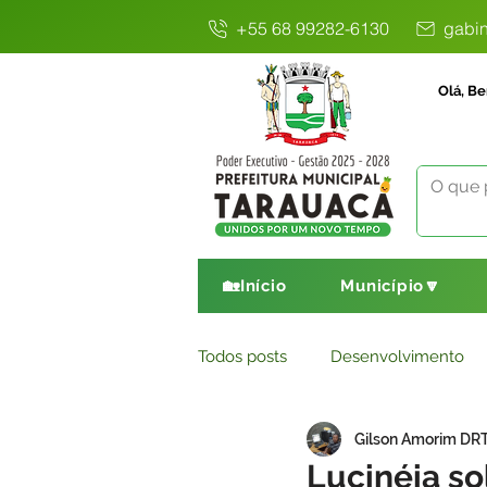
+55 68 99282-6130
gabin
Olá, Be
🏡Início
Município🔽
Todos posts
Desenvolvimento
Gilson Amorim DR
Avisos
Comunicado
E
Lucinéia so