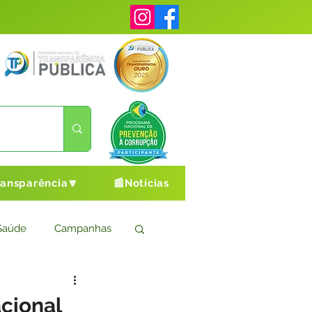
ransparência🔽
📰Notícias
Saúde
Campanhas
s
Cultura e Esporte
acional