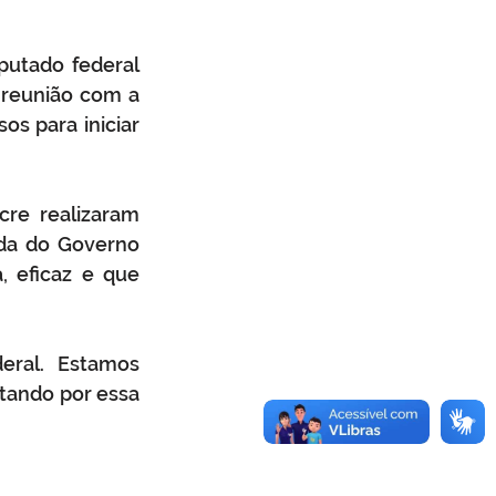
putado federal 
 reunião com a 
os para iniciar 
re realizaram 
uda do Governo 
 eficaz e que 
ral. Estamos 
tando por essa 