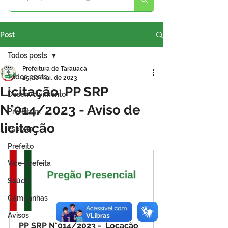
Post
Todos posts
Prefeitura de Tarauacá
Todos posts
25 de mai. de 2023
Licitação: PP SRP
Desenvolvimento
N°014/2023 - Aviso de
Prefeitura
licitação
Esporte
Prefeito
Vice-prefeita
Saúde
Campanhas
Avisos
PP SRP N°014/2023 -  Locação 