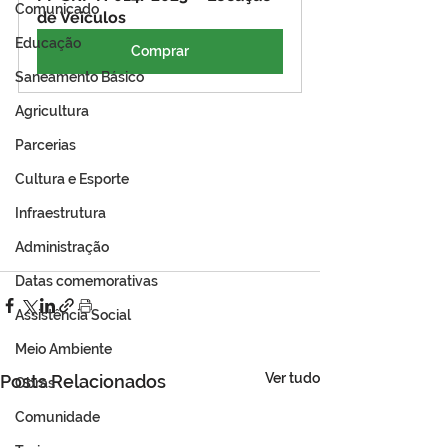
Comunicado
de Veiculos
Educação
Comprar
Saneamento Básico
Agricultura
Parcerias
Cultura e Esporte
Infraestrutura
Administração
Datas comemorativas
Assistência Social
Meio Ambiente
Ver tudo
Posts Relacionados
Obras
Comunidade