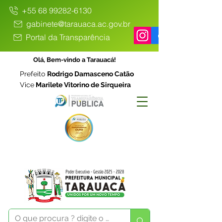
+55 68 99282-6130
gabinete@tarauaca.ac.gov.br
Portal da Transparência
Olá, Bem-vindo a Tarauacá!
Prefeito
Rodrigo Damasceno Catão
Vice
Marilete Vitorino de Sirqueira