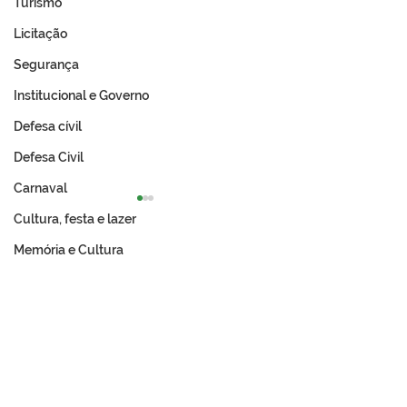
Turismo
Licitação
Segurança
Institucional e Governo
Defesa cívil
Defesa Civil
Carnaval
Cultura, festa e lazer
Memória e Cultura
Prefeitura de Tarauacá e
Prefeitura de T
Incra avançam na
abre chamame
regularização fundiária
público para ba
com entrega de títulos
Expo 2026