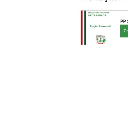
Infraestrutura
Administraçã
PP 
C
Comunidade
Turismo
Carnaval
Cultura, festa e la