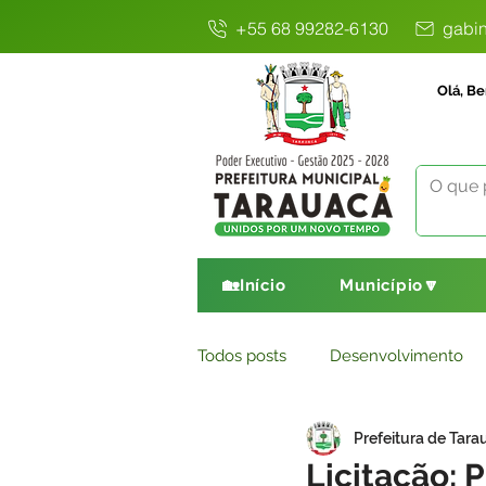
+55 68 99282-6130
gabin
Olá, Be
🏡Início
Município🔽
Todos posts
Desenvolvimento
Prefeitura de Tara
Avisos
Comunicado
E
Licitação: 