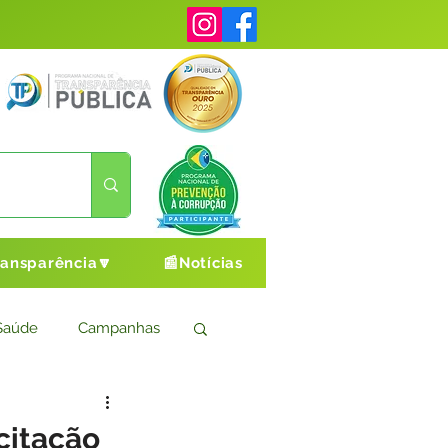
ransparência🔽
📰Notícias
Saúde
Campanhas
s
Cultura e Esporte
citação