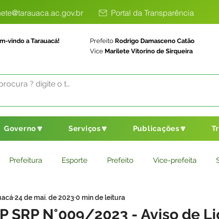
ete@tarauaca.ac.gov.br
Portal da Transparência
m-vindo a Tarauacá!
Prefeito
Rodrigo Damasceno Catão
Vice
Marilete Vitorino de Sirqueira
Governo🔽
Serviços🔽
Publicações🔽
T
Prefeitura
Esporte
Prefeito
Vice-prefeita
uacá
24 de mai. de 2023
0 min de leitura
ducação
Saneamento Básico
Agricultura
Parceria
PP SRP N°009/2023 - Aviso de Li