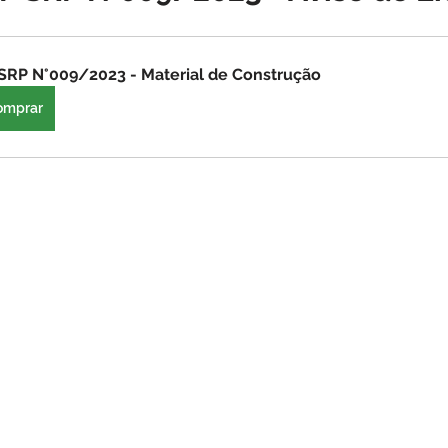
o
Datas comemorativas
Assistência Social
Meio A
SRP N°009/2023 - Material de Construção
omprar
Licitação
Segurança
Institucional e Governo
Defes
zer
Memória e Cultura