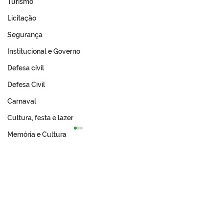
Turismo
Licitação
Segurança
Institucional e Governo
Defesa cívil
Defesa Civil
Carnaval
Cultura, festa e lazer
Memória e Cultura
Expo Tarauacá 2026
A Revolução Ac
lança Concurso Rainha
Do Ouro Branco