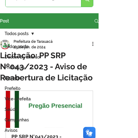
Post
Todos posts
Prefeitura de Tarauacá
Todos posts
25 de jan. de 2024
Licitação: PP SRP
Desenvolvimento
Nº043/2023 - Aviso de
Prefeitura
Reabertura de Licitação
Esporte
Prefeito
Vice-prefeita
Saúde
Campanhas
Avisos
PP SRP N°043/2023 - 