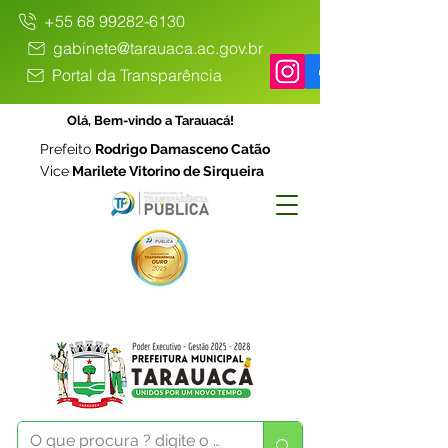
+55 68 99282-6130
gabinete@tarauaca.ac.gov.br
Portal da Transparência
Olá, Bem-vindo a Tarauacá!
Prefeito
Rodrigo Damasceno Catão
Vice
Marilete Vitorino de Sirqueira