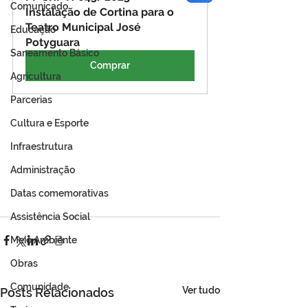
Comunicado
Instalação de Cortina para o 
Teatro Municipal José 
Educação
Potyguara
Saneamento Básico
Comprar
Agricultura
Parcerias
Cultura e Esporte
Infraestrutura
Administração
Datas comemorativas
Assistência Social
Meio Ambiente
Obras
Comunidade
Ver tudo
Posts Relacionados