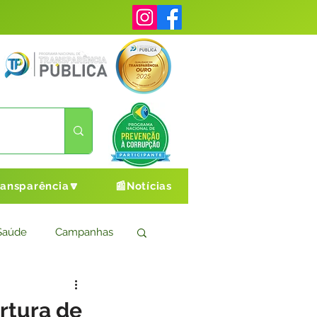
ransparência🔽
📰Notícias
Saúde
Campanhas
s
Cultura e Esporte
rtura de