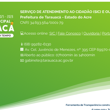
SERVIÇO DE ATENDIMENTO AO CIDADÃO (SIC) E O
Prefeitura de Tarauacá - Estado do Acre
CNPJ 
34.693.564/0001-79
💻Acesso online: 
SIC 
| 
Fale Conosco
 | 
Ouvidoria
| 
Port
📱(68) 99282-6130 
🏢 Av. Cel. Juvêncio de Menezes, nº 395 CEP 69970-0
📅Aberto ao público: 07h00min às 14h00min
📧 
gabinete@tarauaca.ac.gov.br
Ferramenta de Transparência constr
© 2009-2024. To