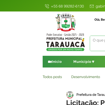
+55 68 99282-6130
gabin
Olá, Be
🏡Início
Município🔽
Todos posts
Desenvolvimento
Prefeitura de Tara
Avisos
Comunicado
E
Licitação: 