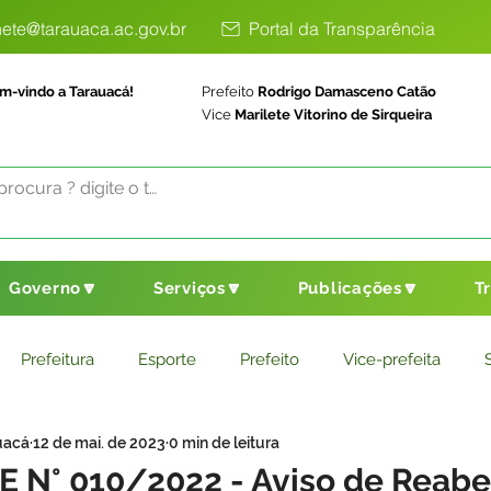
ete@tarauaca.ac.gov.br
Portal da Transparência
m-vindo a Tarauacá!
Prefeito
Rodrigo Damasceno Catão
Vice
Marilete Vitorino de Sirqueira
Governo🔽
Serviços🔽
Publicações🔽
T
Prefeitura
Esporte
Prefeito
Vice-prefeita
uacá
12 de mai. de 2023
0 min de leitura
ducação
Saneamento Básico
Agricultura
Parceria
PE N° 010/2022 - Aviso de Reabe