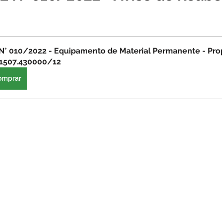
o
Datas comemorativas
Assistência Social
Meio A
N° 010/2022 - Equipamento de Material Permanente - Pro
Licitação
Segurança
Institucional e Governo
Defes
1507.430000/12
omprar
zer
Memória e Cultura