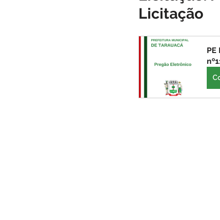
Licitação
Infraestrutura
Administraçã
PE 
Comunidade
Turismo
nº1
C
Carnaval
Cultura, festa e la