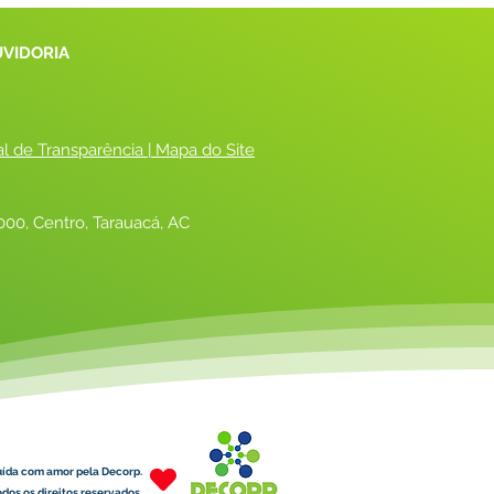
UVIDORIA
al de Transparência
 |
 Mapa do Site
00, Centro, Tarauacá, AC
uída com amor pela Decorp.
dos os direitos reservados.