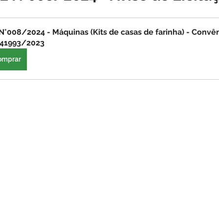
o
Datas comemorativas
Assistência Social
Meio A
N°008/2024 - Máquinas (Kits de casas de farinha) - Convên
941993/2023
Licitação
Segurança
Institucional e Governo
Defes
omprar
zer
Memória e Cultura