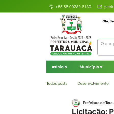
+55 68 99282-6130
gabin
Olá, Be
🏡Início
Município🔽
Todos posts
Desenvolvimento
Prefeitura de Tara
Avisos
Comunicado
E
Licitação: 