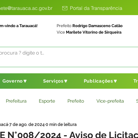
ete@tarauaca.ac.gov.br
Portal da Transparência
m-vindo a Tarauacá!
Prefeito
Rodrigo Damasceno Catão
Vice
Marilete Vitorino de Sirqueira
Governo🔽
Serviços🔽
Publicações🔽
T
Prefeitura
Esporte
Prefeito
Vice-prefeita
uacá
7 de ago. de 2024
0 min de leitura
ducação
Saneamento Básico
Agricultura
Parceria
PE N°008/2024 - Aviso de Licita