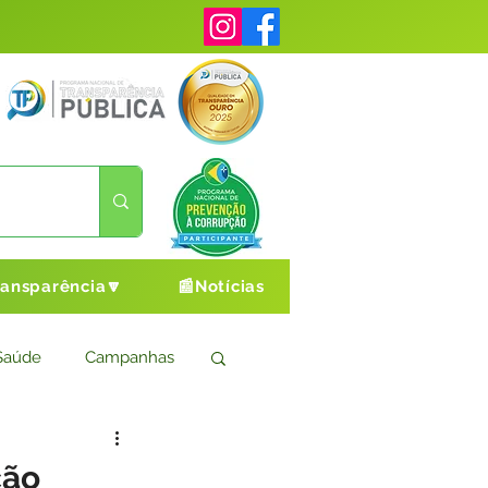
ransparência🔽
📰Notícias
Saúde
Campanhas
s
Cultura e Esporte
ção