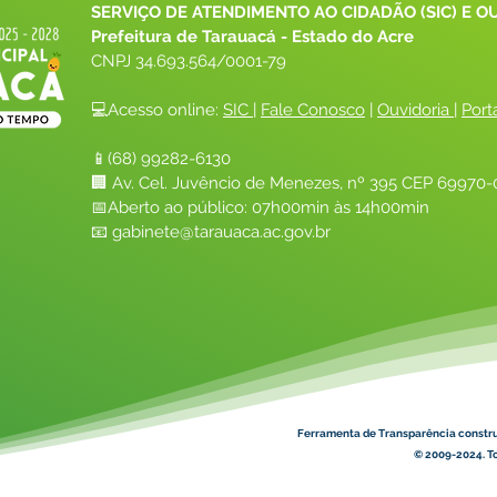
SERVIÇO DE ATENDIMENTO AO CIDADÃO (SIC) E O
Prefeitura de Tarauacá - Estado do Acre
CNPJ 
34.693.564/0001-79
💻Acesso online: 
SIC 
| 
Fale Conosco
 | 
Ouvidoria
| 
Port
📱(68) 99282-6130 
🏢 Av. Cel. Juvêncio de Menezes, nº 395 CEP 69970-0
📅Aberto ao público: 07h00min às 14h00min
📧 
gabinete@tarauaca.ac.gov.br
Ferramenta de Transparência constr
© 2009-2024. To