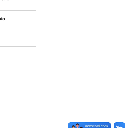
mbiente
Obras
io 
a cívil
Defesa Civil