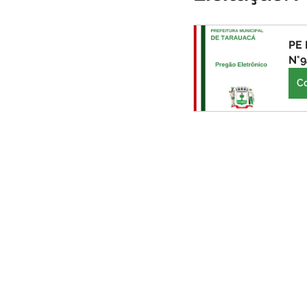
Infraestrutura
Administraçã
PE 
N°
Comunidade
Turismo
C
Carnaval
Cultura, festa e la