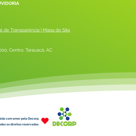
UVIDORIA
al de Transparência
 |
 Mapa do Site
00, Centro, Tarauacá, AC
uída com amor pela Decorp.
dos os direitos reservados.