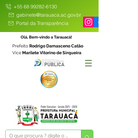
+55 68 99282-6130
gabinete@tarauaca.ac.gov.br
Portal da Transparência
Olá, Bem-vindo a Tarauacá!
Prefeito
Rodrigo Damasceno Catão
Vice
Marilete Vitorino de Sirqueira