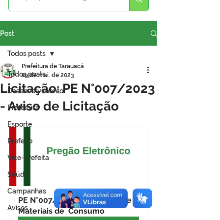
Post
Todos posts
Prefeitura de Tarauacá
Todos posts
19 de mai. de 2023
Licitação: PE N°007/2023
Desenvolvimento
- Aviso de Licitação
Prefeitura
Esporte
Prefeito
Vice-prefeita
Saúde
Campanhas
PE N°007/2023 - Aquisição de 
Avisos
Materiais de  Consumo