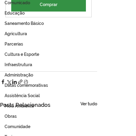
Comunicado
Comprar
Educação
Saneamento Básico
Agricultura
Parcerias
Cultura e Esporte
Infraestrutura
Administração
Datas comemorativas
Assistência Social
Ver tudo
Posts Relacionados
Meio Ambiente
Obras
Comunidade