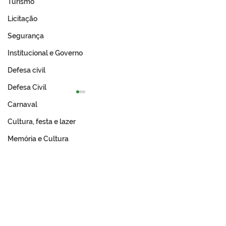
Turismo
Licitação
Segurança
Institucional e Governo
Defesa cívil
Defesa Civil
Carnaval
Cultura, festa e lazer
Memória e Cultura
Prefeitura de Tarauacá
Expo Tarauacá 
celebra resultado
lança Concurso
histórico no IDEB 2025
do Rodeio