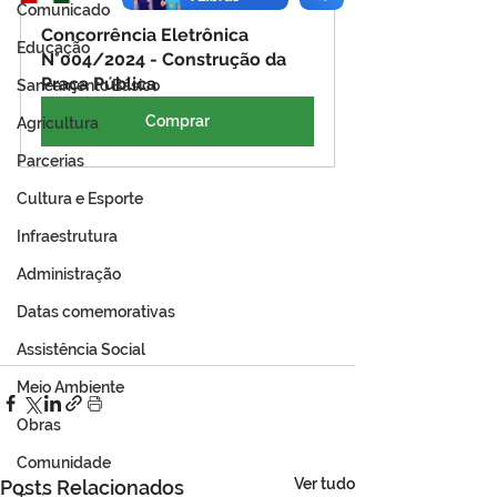
Comunicado
Concorrência Eletrônica 
Educação
N°004/2024 - Construção da 
Praça Pública
Saneamento Básico
Comprar
Agricultura
Parcerias
Cultura e Esporte
Infraestrutura
Administração
Datas comemorativas
Assistência Social
Meio Ambiente
Obras
Comunidade
Ver tudo
Posts Relacionados