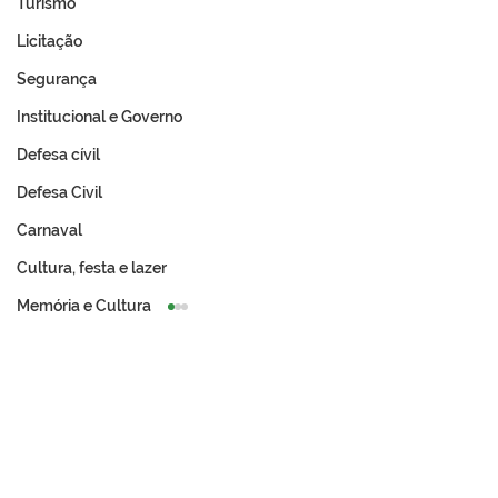
Turismo
Licitação
Segurança
Institucional e Governo
Defesa cívil
Defesa Civil
Carnaval
Cultura, festa e lazer
Memória e Cultura
A Revolução Acreana:
Prefeitura de T