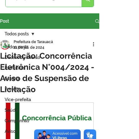
Post
Todos posts
Prefeitura de Tarauacá
Todos posts
11 de jul. de 2024
Licitação: Concorrência
Desenvolvimento
Eletrônica N°004/2024 -
Prefeitura
Aviso de Suspensão de
Esporte
Licitação
Prefeito
Vice-prefeita
Saúde
Campanhas
Avisos