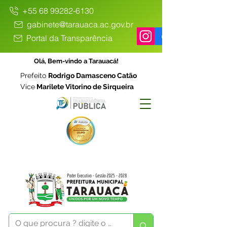
+55 68 99282-6130
gabinete@tarauaca.ac.gov.br
Portal da Transparência
Olá, Bem-vindo a Tarauacá!
Prefeito
Rodrigo Damasceno Catão
Vice
Marilete Vitorino de Sirqueira