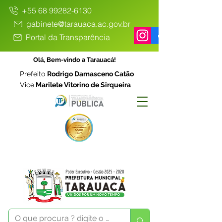
+55 68 99282-6130
gabinete@tarauaca.ac.gov.br
Portal da Transparência
Olá, Bem-vindo a Tarauacá!
Prefeito
Rodrigo Damasceno Catão
Vice
Marilete Vitorino de Sirqueira