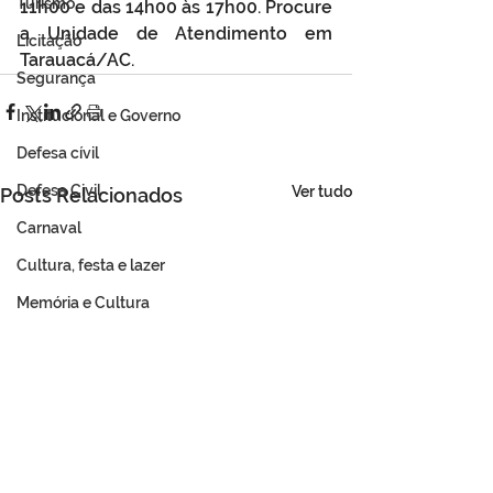
Turismo
11h00 e das 14h00 às 17h00. Procure 
a Unidade de Atendimento em 
Licitação
Tarauacá/AC.
Segurança
Institucional e Governo
Defesa cívil
Defesa Civil
Ver tudo
Posts Relacionados
Carnaval
Cultura, festa e lazer
Memória e Cultura