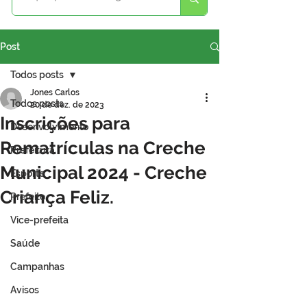
Post
Todos posts
Jones Carlos
Todos posts
20 de dez. de 2023
Inscrições para
Desenvolvimento
Rematrículas na Creche
Prefeitura
Municipal 2024 - Creche
Esporte
Criança Feliz.
Prefeito
Vice-prefeita
Saúde
Campanhas
Avisos