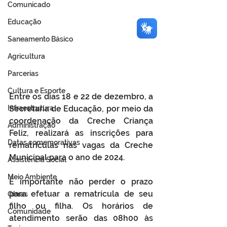
Comunicado
Educação
Saneamento Básico
Agricultura
Parcerias
Cultura e Esporte
Entre os dias 18 e 22 de dezembro, a 
Infraestrutura
Secretaria de Educação, por meio da 
coordenação da Creche Criança 
Administração
Feliz, realizará as inscrições para 
Datas comemorativas
rematrículas nas vagas da Creche 
Municipal para o ano de 2024. 
Assistência Social
Meio Ambiente
É importante não perder o prazo 
para efetuar a rematrícula de seu 
Obras
filho ou filha. Os horários de 
Comunidade
atendimento serão das 08h00 às 