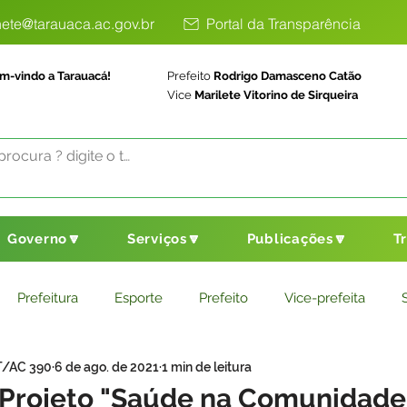
ete@tarauaca.ac.gov.br
Portal da Transparência
m-vindo a Tarauacá!
Prefeito
Rodrigo Damasceno Catão
Vice
Marilete Vitorino de Sirqueira
Governo🔽
Serviços🔽
Publicações🔽
T
Prefeitura
Esporte
Prefeito
Vice-prefeita
T/AC 390
6 de ago. de 2021
1 min de leitura
ducação
Saneamento Básico
Agricultura
Parceria
o Projeto "Saúde na Comunidade