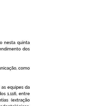
 nesta quinta 
tendimento dos 
unicação, como 
as equipes da 
s 1.116, entre 
ias (extração 