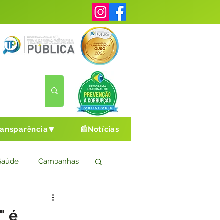
ransparência🔽
📰Notícias
Saúde
Campanhas
s
Cultura e Esporte
" é