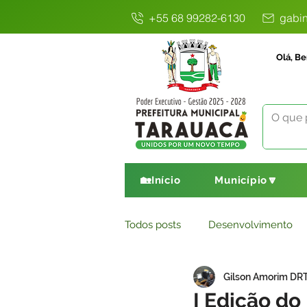
+55 68 99282-6130
gabin
Olá, Be
🏡Início
Município🔽
Todos posts
Desenvolvimento
Gilson Amorim DR
Avisos
Comunicado
E
I Edição d