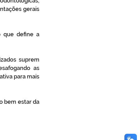
dontológicas, 
ntações gerais 
 que define a 
izados suprem 
safogando as 
tiva para mais 
o bem estar da 