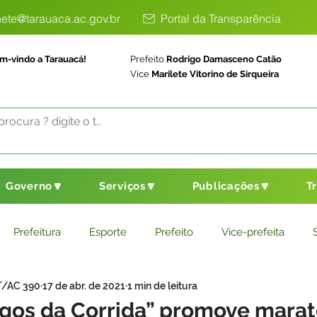
ete@tarauaca.ac.gov.br
Portal da Transparência
m-vindo a Tarauacá!
Prefeito
Rodrigo Damasceno Catão
Vice
Marilete Vitorino de Sirqueira
Governo🔽
Serviços🔽
Publicações🔽
T
Prefeitura
Esporte
Prefeito
Vice-prefeita
T/AC 390
17 de abr. de 2021
1 min de leitura
ducação
Saneamento Básico
Agricultura
Parceria
gos da Corrida” promove mara