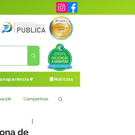
ransparência🔽
📰Notícias
Saúde
Campanhas
s
Cultura e Esporte
tona de