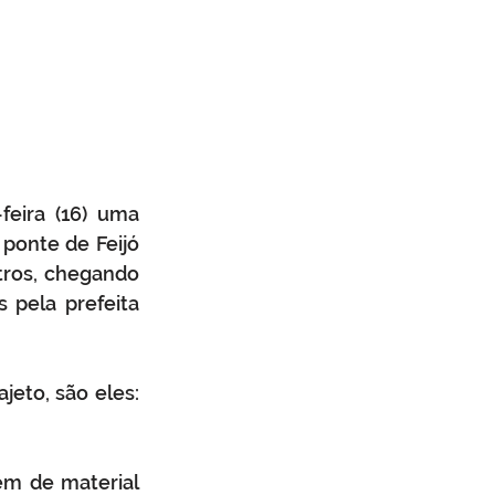
eira (16) uma 
ponte de Feijó 
ros, chegando 
 pela prefeita 
eto, são eles: 
ém de material 