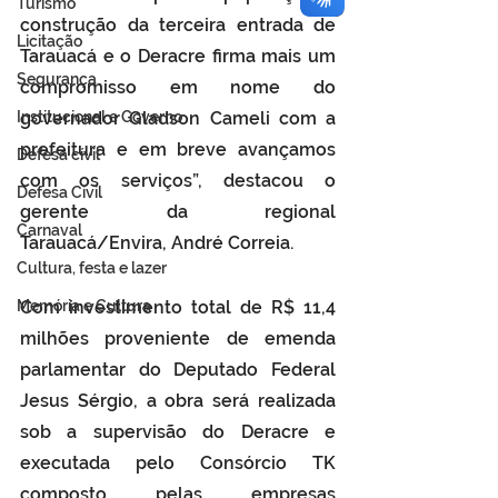
Turismo
construção da terceira entrada de 
Licitação
Tarauacá e o Deracre firma mais um 
Segurança
compromisso em nome do 
Institucional e Governo
governador Gladson Cameli com a 
prefeitura e em breve avançamos 
Defesa cívil
com os serviços”, destacou o 
Defesa Civil
gerente da regional 
Carnaval
Tarauacá/Envira, André Correia.
Cultura, festa e lazer
Memória e Cultura
Com investimento total de R$ 11,4 
milhões proveniente de emenda 
parlamentar do Deputado Federal 
Jesus Sérgio, a obra será realizada 
sob a supervisão do Deracre e 
executada pelo Consórcio TK 
composto pelas empresas 