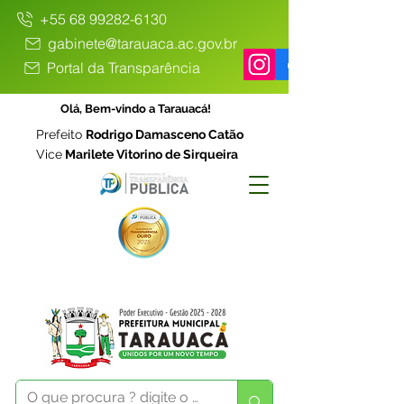
+55 68 99282-6130
gabinete@tarauaca.ac.gov.br
Portal da Transparência
Olá, Bem-vindo a Tarauacá!
Prefeito
Rodrigo Damasceno Catão
Vice
Marilete Vitorino de Sirqueira