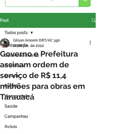
Post
Todos posts
Gilson Amorim DRT/AC 390
Todos posts
18 de jun. de 2022
Governo e Prefeitura
Desenvolvimento
assinam ordem de
Prefeitura
serviço de R$ 11,4
Esporte
milhões para obras em
Prefeito
Tarauacá
Vice-prefeita
Saúde
Campanhas
Avisos