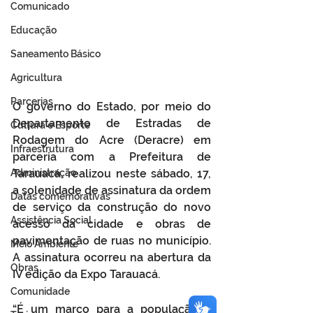
Comunicado
Educação
Saneamento Básico
Agricultura
Parcerias
O governo do Estado, por meio do 
Departamento de Estradas de 
Cultura e Esporte
Rodagem do Acre (Deracre) em 
Infraestrutura
parceria com a Prefeitura de 
Administração
Tarauacá, realizou neste sábado, 17, 
a solenidade de assinatura da ordem 
Datas comemorativas
de serviço da construção do novo 
Assistência Social
acesso da cidade e obras de 
pavimentação de ruas no município. 
Meio Ambiente
A assinatura ocorreu na abertura da 
Obras
IV edição da Expo Tarauacá.
Comunidade
“É um marco para a população a 