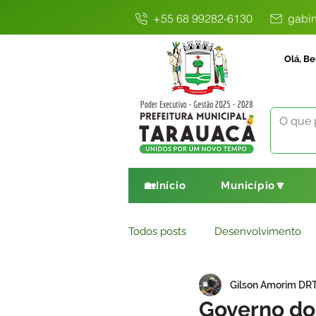
+55 68 99282-6130
gabin
Olá, Be
🏡Início
Município🔽
Todos posts
Desenvolvimento
Gilson Amorim DR
Avisos
Comunicado
E
Governo do