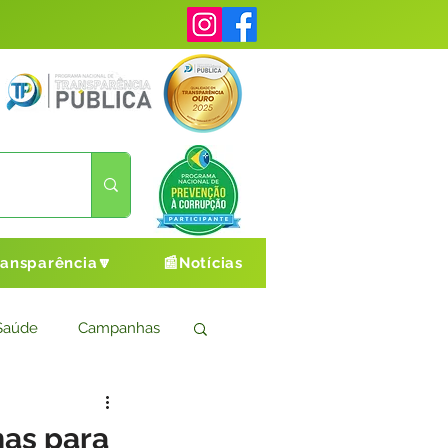
ransparência🔽
📰Notícias
Saúde
Campanhas
s
Cultura e Esporte
as para