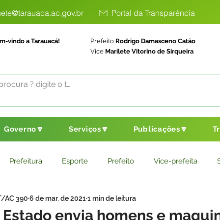
ete@tarauaca.ac.gov.br
Portal da Transparência
m-vindo a Tarauacá!
Prefeito
Rodrigo Damasceno Catão
Vice
Marilete Vitorino de Sirqueira
Governo🔽
Serviços🔽
Publicações🔽
T
Prefeitura
Esporte
Prefeito
Vice-prefeita
T/AC 390
6 de mar. de 2021
1 min de leitura
ducação
Saneamento Básico
Agricultura
Parceria
 Estado envia homens e maquin