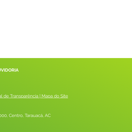
UVIDORIA
al de Transparência
 |
 Mapa do Site
00, Centro, Tarauacá, AC