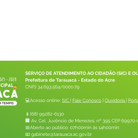
SERVIÇO DE ATENDIMENTO AO CIDADÃO (SIC) E O
Prefeitura de Tarauacá - Estado do Acre
CNPJ 
34.693.564/0001-79
💻Acesso online: 
SIC 
| 
Fale Conosco
 | 
Ouvidoria
| 
Port
📱(68) 99282-6130 
🏢 Av. Cel. Juvêncio de Menezes, nº 395 CEP 69970-0
📅Aberto ao público: 07h00min às 14h00min
📧 
gabinete@tarauaca.ac.gov.br