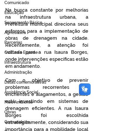
Comunicado
Na busca constante por melhorias 
Educação
na infraestrutura urbana, a 
Saneamento Básico
Prefeitura municipal direciona seus 
esforços para a implementação de 
Agricultura
obras de drenagem na cidade. 
Parcerias
Recentemente, a atenção foi 
voltada para a rua Isaura Borges, 
Cultura e Esporte
onde intervenções específicas estão 
Infraestrutura
em andamento.
Administração
Com o objetivo de prevenir 
Datas comemorativas
problemas recorrentes de 
Assistência Social
enchentes e alagamentos, a gestão 
está investindo em sistemas de 
Meio Ambiente
drenagem eficientes. A rua Isaura 
Obras
Borges foi escolhida 
Comunidade
estrategicamente, considerando sua 
importância para a mobilidade local 