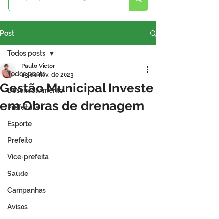
Post
Todos posts
Paulo Victor
Todos posts
23 de nov. de 2023
Gestão Municipal Investe
Desenvolvimento
em Obras de drenagem
Prefeitura
Esporte
Prefeito
Vice-prefeita
Saúde
Campanhas
Avisos