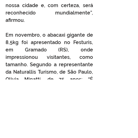
nossa cidade e, com certeza, será 
reconhecido mundialmente”, 
afirmou.
Em novembro, o abacaxi gigante de 
8,5kg foi apresentado no Festuris, 
em Gramado (RS), onde 
impressionou visitantes, como 
tamanho. Segundo a representante 
da Naturallis Turismo, de São Paulo, 
Olívia Minatti, de 75 anos: “É 
maravilhoso, nossa! Nunca tinha 
visto igual. É lindo de se ver”, 
expressou.
Turismo