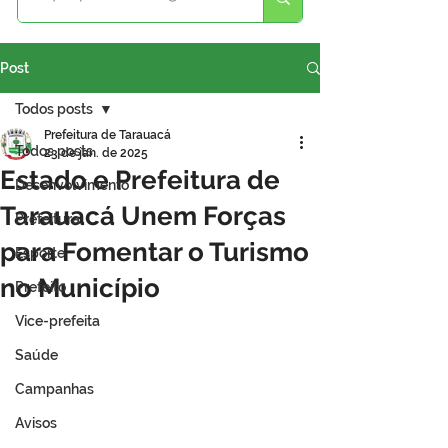
Post
Todos posts
Prefeitura de Tarauacá
Todos posts
23 de jan. de 2025
Estado e Prefeitura de
Desenvolvimento
Tarauacá Unem Forças
Prefeitura
para Fomentar o Turismo
Esporte
no Município
Prefeito
Vice-prefeita
Saúde
Campanhas
Avisos