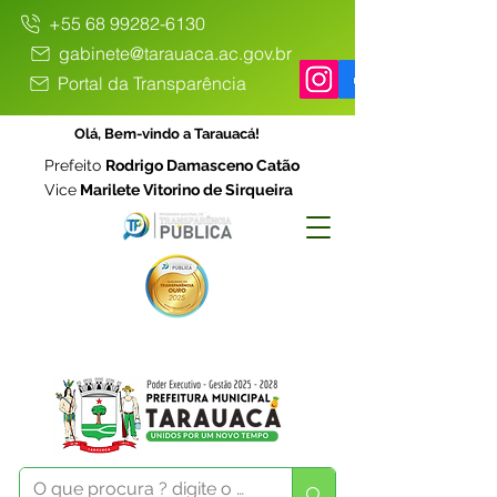
+55 68 99282-6130
gabinete@tarauaca.ac.gov.br
Portal da Transparência
Olá, Bem-vindo a Tarauacá!
Prefeito
Rodrigo Damasceno Catão
Vice
Marilete Vitorino de Sirqueira