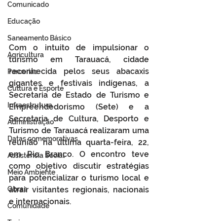
Comunicado
Educação
Saneamento Básico
Com o intuito de impulsionar o 
Agricultura
turismo em Tarauacá, cidade 
reconhecida pelos seus abacaxis 
Parcerias
gigantes e festivais indígenas, a 
Cultura e Esporte
Secretaria de Estado de Turismo e 
Infraestrutura
Empreendedorismo (Sete) e a 
Secretaria de Cultura, Desporto e 
Administração
Turismo de Tarauacá realizaram uma 
Datas comemorativas
reunião na última quarta-feira, 22, 
em Rio Branco. O encontro teve 
Assistência Social
como objetivo discutir estratégias 
Meio Ambiente
para potencializar o turismo local e 
Obras
atrair visitantes regionais, nacionais 
e internacionais.
Comunidade