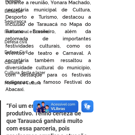
Turismo
Durante a reunião, Yonara Machado, 
secretária municipal de Cultura, 
Licitação
Desporto e Turismo, destacou a 
Segurança
inclusão de Tarauacá no Mapa do 
Turismo Brasileiro, além da 
Institucional e Governo
retomada de importantes 
Defesa cívil
festividades culturais, como os 
Defesa Civil
eventos de teatro e Carnaval. A 
secretária também ressaltou a 
Carnaval
diversidade cultural do município, 
Cultura, festa e lazer
com destaque para os festivais 
indígenas e o famoso Festival do 
Memória e Cultura
Abacaxi.
“Foi um encontro muito 
produtivo. Tenho certeza de 
que Tarauacá ganhará muito 
com essa parceria, pois 