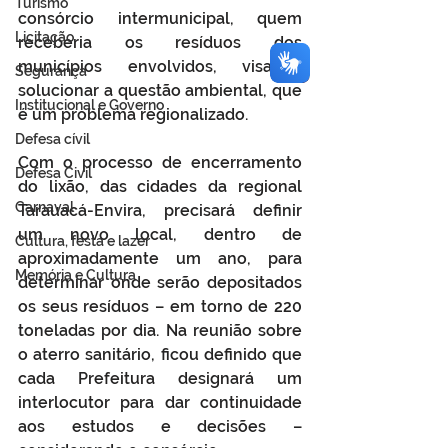
Turismo
consórcio intermunicipal, quem 
Licitação
receberia os resíduos dos 
municípios envolvidos, visando 
Segurança
solucionar a questão ambiental, que 
Institucional e Governo
é um problema regionalizado.
Defesa cívil
Com o processo de encerramento 
Defesa Civil
do lixão, das cidades da regional 
Carnaval
Tarauacá-Envira, precisará definir 
um novo local, dentro de 
Cultura, festa e lazer
aproximadamente um ano, para 
Memória e Cultura
determinar onde serão depositados 
os seus resíduos – em torno de 220 
toneladas por dia. Na reunião sobre 
o aterro sanitário, ficou definido que 
cada Prefeitura designará um 
interlocutor para dar continuidade 
aos estudos e decisões – 