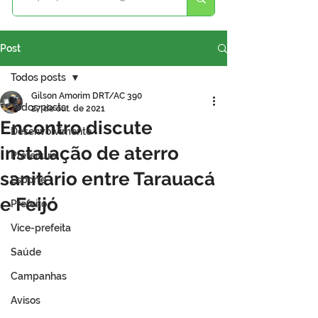
Post
Todos posts
Gilson Amorim DRT/AC 390
Todos posts
27 de out. de 2021
Encontro discute
Desenvolvimento
instalação de aterro
Prefeitura
sanitário entre Tarauacá
Esporte
e Feijó
Prefeito
Vice-prefeita
Saúde
Campanhas
Avisos