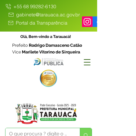
+55 68 99282-6130
gabinete@tarauaca.ac.gov.br
Portal da Transparência
Olá, Bem-vindo a Tarauacá!
Prefeito
Rodrigo Damasceno Catão
Vice
Marilete Vitorino de Sirqueira