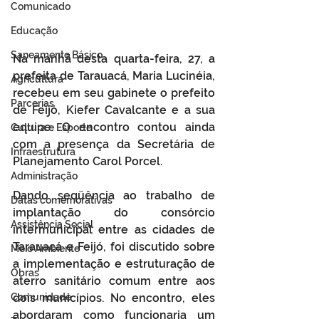
Comunicado
Educação
Saneamento Básico
Na manhã desta quarta-feira, 27, a 
prefeita de Tarauacá, Maria Lucinéia, 
Agricultura
recebeu em seu gabinete o prefeito 
Parcerias
de Feijó, Kiefer Cavalcante e a sua 
equipe. O encontro contou ainda 
Cultura e Esporte
com a presença da Secretária de 
Infraestrutura
Planejamento Carol Porcel.
Administração
Dando seqüência ao trabalho de 
Datas comemorativas
implantação do consórcio 
Assistência Social
intermunicipal entre as cidades de 
Tarauacá e Feijó, foi discutido sobre 
Meio Ambiente
a implementação e estruturação de 
Obras
aterro sanitário comum entre aos 
Comunidade
dois municípios. No encontro, eles 
abordaram como funcionaria um 