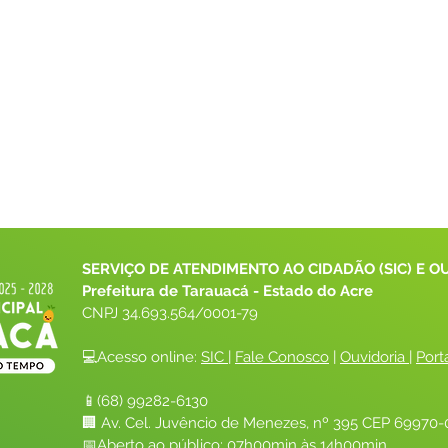
SERVIÇO DE ATENDIMENTO AO CIDADÃO (SIC) E O
Prefeitura de Tarauacá - Estado do Acre
CNPJ 
34.693.564/0001-79
💻Acesso online: 
SIC 
| 
Fale Conosco
 | 
Ouvidoria
| 
Port
📱(68) 99282-6130 
🏢 Av. Cel. Juvêncio de Menezes, nº 395 CEP 69970-0
📅Aberto ao público: 07h00min às 14h00min