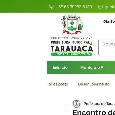
+55 68 99282-6130
gabin
Olá, Be
🏡Início
Município🔽
Todos posts
Desenvolvimento
Prefeitura de Tara
Avisos
Comunicado
E
Encontro d