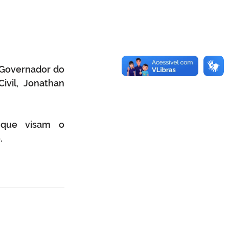
Governador do 
vil, Jonathan 
 que visam o 
.