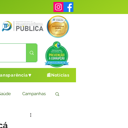
ransparência🔽
📰Notícias
Saúde
Campanhas
s
Cultura e Esporte
cá