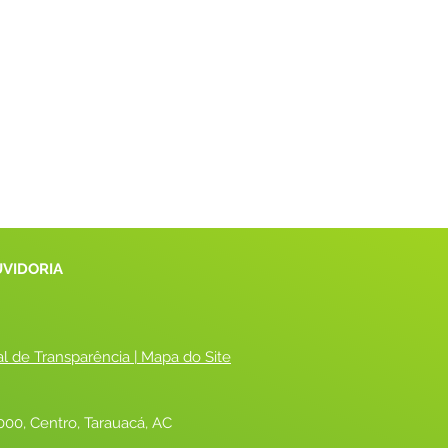
UVIDORIA
al de Transparência
 |
 Mapa do Site
00, Centro, Tarauacá, AC