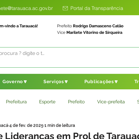
ete@tarauaca.ac.gov.br
Portal da Transparência
m-vindo a Tarauacá!
Prefeito
Rodrigo Damasceno Catão
Vice
Marilete Vitorino de Sirqueira
Governo🔽
Serviços🔽
Publicações🔽
T
Prefeitura
Esporte
Prefeito
Vice-prefeita
uacá
4 de fev. de 2025
1 min de leitura
ducação
Saneamento Básico
Agricultura
Parceria
e Lideranças em Prol de Taraua