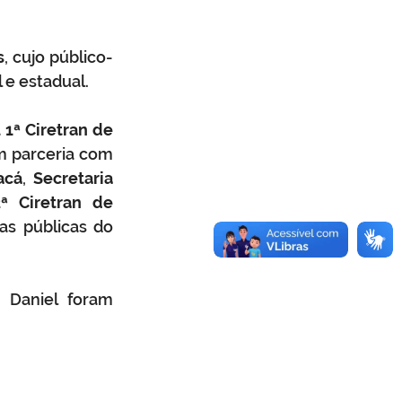
s
, cujo público-
 e estadual.
 
1ª Ciretran de 
m parceria com 
acá
, 
Secretaria 
ª Ciretran de 
as públicas do 
 Daniel foram 