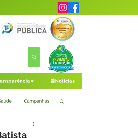
ransparência🔽
📰Notícias
Saúde
Campanhas
s
Cultura e Esporte
atista