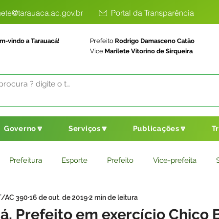
ete@tarauaca.ac.gov.br
Portal da Transparência
m-vindo a Tarauacá!
Prefeito
Rodrigo Damasceno Catão
Vice
Marilete Vitorino de Sirqueira
Governo🔽
Serviços🔽
Publicações🔽
T
Prefeitura
Esporte
Prefeito
Vice-prefeita
T/AC 390
16 de out. de 2019
2 min de leitura
ducação
Saneamento Básico
Agricultura
Parceria
, Prefeito em exercício Chico B