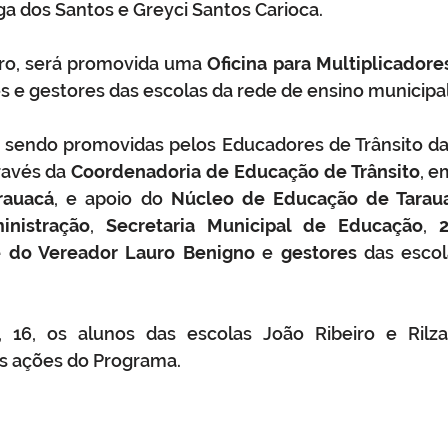
a dos Santos e Greyci Santos Carioca.
ro, será promovida uma 
Oficina para Multiplicadore
s e gestores das escolas da rede de ensino municipal
o sendo promovidas pelos Educadores de Trânsito da
ravés da 
Coordenadoria de Educação de Trânsito
, e
rauacá
, e apoio do 
Núcleo de Educação de Tarau
inistração
, 
Secretaria Municipal de Educação
, 
2
e do Vereador Lauro Benigno
 e 
gestores
 das escol
a, 16, os alunos das escolas João Ribeiro e Rilza
s ações do Programa.