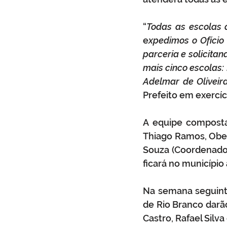
“
Todas as escolas 
e
xpedimos o Ofício
parceria e solicita
mais cinco escolas: 
Adelmar de Oliveir
Prefeito em exercíci
A equipe composta 
Thiago Ramos, Obed
Souza (Coordenadora
ficará no município a
Na semana seguinte,
de Rio Branco darã
Castro, Rafael Silv