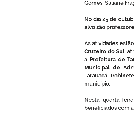
Gomes, Saliane Frag
No dia 25 de outub
alvo são professore
As atividades estã
Cruzeiro do Sul
, at
a 
Prefeitura de Ta
Municipal de Adm
Tarauacá
, 
Gabinet
município. 
Nesta quarta-feir
beneficiados com a