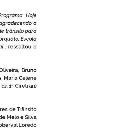
Programa. Hoje
 agradecendo a 
e trânsito para 
orquato, Escola 
al
“, ressaltou o 
liveira, Bruno 
, Maria Celene 
a 1ª Ciretran) 
es de Trânsito 
e Melo e Silva 
oberval Loredo 