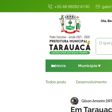
+55 68 99282-6130
gabin
Olá, Be
🏡Início
Município🔽
Todos posts
Desenvolvimento
Gilson Amorim DR
Avisos
Comunicado
E
Em Tarauacá