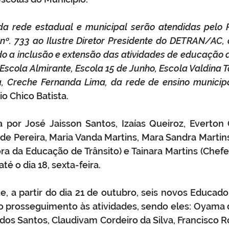
da rede estadual e municipal serão atendidas pelo 
 nº. 733 ao Ilustre Diretor Presidente do DETRAN/AC,
ndo a inclusão e extensão das atividades de educação d
Escola Almirante, Escola 15 de Junho, Escola Valdina T
a, Creche Fernanda Lima, da rede de ensino municip
o Chico Batista. 
por José Jaisson Santos, Izaías Queiroz, Everton O
e Pereira, Maria Vanda Martins, Mara Sandra Martins
 da Educação de Trânsito) e Tainara Martins (Chefe d
té o dia 18, sexta-feira.
 a partir do dia 21 de outubro, seis novos Educador
o prosseguimento às atividades, sendo eles: Oyama d
a dos Santos, Claudivam Cordeiro da Silva, Francisco R