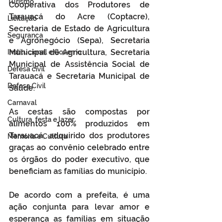
Turismo
Cooperativa dos Produtores de 
Tarauacá do Acre (Coptacre), 
Licitação
Secretaria de Estado de Agricultura 
Segurança
e Agronegócio (Sepa), Secretaria 
Municipal de Agricultura, Secretaria 
Institucional e Governo
Municipal de Assistência Social de 
Defesa cívil
Tarauacá e Secretaria Municipal de 
Defesa Civil
Saúde.
Carnaval
As cestas são compostas por 
Cultura, festa e lazer
alimentos 100% produzidos em 
Tarauacá, adquirido dos produtores 
Memória e Cultura
graças ao convênio celebrado entre 
os órgãos do poder executivo, que 
beneficiam as famílias do município. 
De acordo com a prefeita, é uma 
ação conjunta para levar amor e 
esperança as famílias em situação 