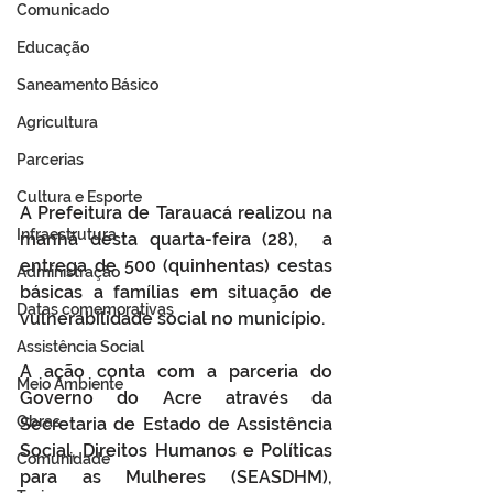
Comunicado
Educação
Saneamento Básico
Agricultura
Parcerias
Cultura e Esporte
A Prefeitura de Tarauacá realizou na 
Infraestrutura
manhã desta quarta-feira (28),  a 
entrega de 500 (quinhentas) cestas 
Administração
básicas a famílias em situação de 
Datas comemorativas
vulnerabilidade social no município.
Assistência Social
A ação conta com a parceria do 
Meio Ambiente
Governo do Acre através da 
Obras
Secretaria de Estado de Assistência 
Social, Direitos Humanos e Políticas 
Comunidade
para as Mulheres (SEASDHM), 