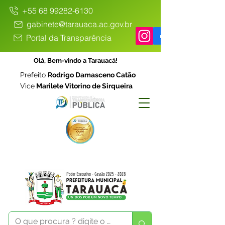
+55 68 99282-6130
gabinete@tarauaca.ac.gov.br
Portal da Transparência
Olá, Bem-vindo a Tarauacá!
Prefeito
Rodrigo Damasceno Catão
Vice
Marilete Vitorino de Sirqueira