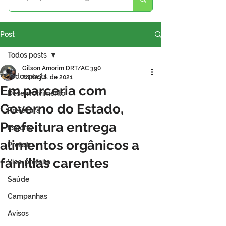
Post
Todos posts
Gilson Amorim DRT/AC 390
Todos posts
28 de jul. de 2021
Em parceria com
Desenvolvimento
Governo do Estado,
Prefeitura
Prefeitura entrega
Esporte
alimentos orgânicos a
Prefeito
famílias carentes
Vice-prefeita
Saúde
Campanhas
Avisos