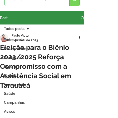
Post
Todos posts
Paulo Victor
Todos posts
4 de dez. de 2023
Eleição para o Biênio
Desenvolvimento
2023/2025 Reforça
Prefeitura
Compromisso com a
Esporte
Assistência Social em
Prefeito
Tarauacá
Vice-prefeita
Saúde
Campanhas
Avisos