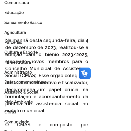
Comunicado
Educação
Saneamento Básico
Agricultura
Na manhã desta segunda-feira, dia 4 
Parcerias
de dezembro de 2023, realizou-se a 
Cultura e Esporte
eleição para o biênio 2023/2025, 
elegendo novos membros para o 
Infraestrutura
Conselho Municipal de Assistência 
Administração
Social (CMAS). Esse órgão colegiado, 
Datas comemorativas
de caráter deliberativo e fiscalizador, 
desempenha um papel crucial na 
Assistência Social
formulação e acompanhamento da 
Meio Ambiente
política de assistência social no 
âmbito municipal.
Obras
Comunidade
O CMAS é composto por 