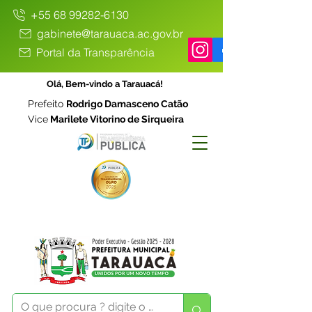
+55 68 99282-6130
gabinete@tarauaca.ac.gov.br
Portal da Transparência
Olá, Bem-vindo a Tarauacá!
Prefeito
Rodrigo Damasceno Catão
Vice
Marilete Vitorino de Sirqueira