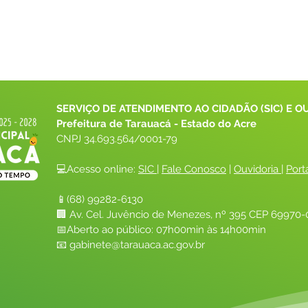
SERVIÇO DE ATENDIMENTO AO CIDADÃO (SIC) E O
Prefeitura de Tarauacá - Estado do Acre
CNPJ 
34.693.564/0001-79
💻Acesso online: 
SIC 
| 
Fale Conosco
 | 
Ouvidoria
| 
Port
📱(68) 99282-6130 
🏢 Av. Cel. Juvêncio de Menezes, nº 395 CEP 69970-0
📅Aberto ao público: 07h00min às 14h00min
📧 
gabinete@tarauaca.ac.gov.br