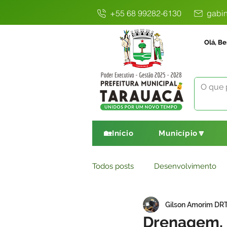
+55 68 99282-6130
gabin
Olá, Be
🏡Início
Município🔽
Todos posts
Desenvolvimento
Gilson Amorim DR
Avisos
Comunicado
E
Drenagem, 