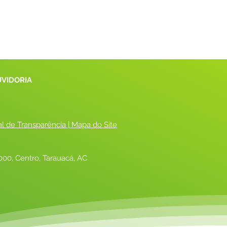
UVIDORIA
al de Transparência
 |
 Mapa do Site
00, Centro, Tarauacá, AC