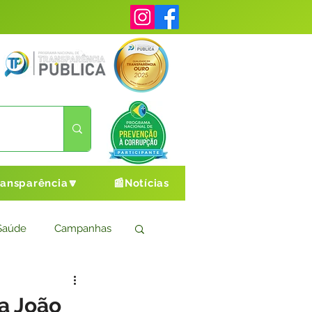
ransparência🔽
📰Notícias
Saúde
Campanhas
s
Cultura e Esporte
a João