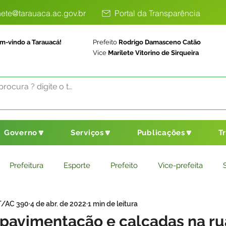
ete@tarauaca.ac.gov.br
Portal da Transparência
m-vindo a Tarauacá!
Prefeito
Rodrigo Damasceno Catão
Vice
Marilete Vitorino de Sirqueira
Governo🔽
Serviços🔽
Publicações🔽
T
Prefeitura
Esporte
Prefeito
Vice-prefeita
T/AC 390
4 de abr. de 2022
1 min de leitura
ducação
Saneamento Básico
Agricultura
Parceria
pavimentação e calçadas na ru