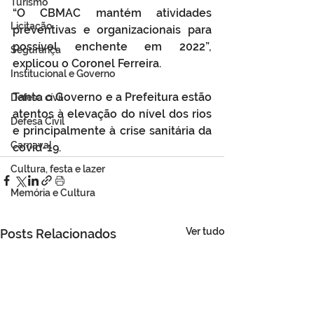
Turismo
“O CBMAC mantém atividades 
Licitação
preventivas e organizacionais para 
possível enchente em 2022”, 
Segurança
explicou o Coronel Ferreira.
Institucional e Governo
Tanto o Governo e a Prefeitura estão 
Defesa cívil
atentos à elevação do nível dos rios 
Defesa Civil
e principalmente à crise sanitária da 
Carnaval
covid-19.
Cultura, festa e lazer
Memória e Cultura
Ver tudo
Posts Relacionados