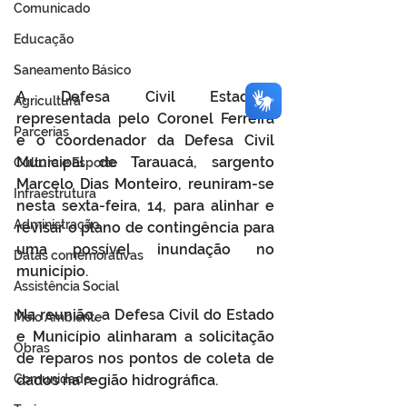
Comunicado
Educação
Saneamento Básico
A Defesa Civil Estadual, 
Agricultura
representada pelo Coronel Ferreira 
Parcerias
e o coordenador da Defesa Civil 
Municipal de Tarauacá, sargento 
Cultura e Esporte
Marcelo Dias Monteiro, reuniram-se 
Infraestrutura
nesta sexta-feira, 14, para alinhar e 
Administração
revisar o plano de contingência para 
uma possível inundação no 
Datas comemorativas
município.
Assistência Social
Na reunião, a Defesa Civil do Estado 
Meio Ambiente
e Município alinharam a solicitação 
Obras
de reparos nos pontos de coleta de 
Comunidade
dados na região hidrográfica.