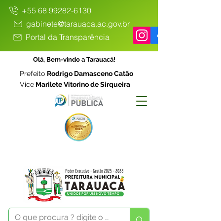
+55 68 99282-6130
gabinete@tarauaca.ac.gov.br
Portal da Transparência
Olá, Bem-vindo a Tarauacá!
Prefeito
Rodrigo Damasceno Catão
Vice
Marilete Vitorino de Sirqueira