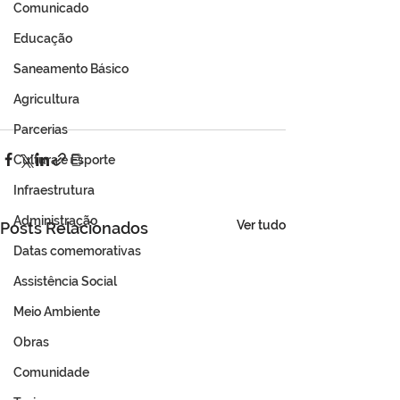
Comunicado
Educação
Saneamento Básico
Agricultura
Parcerias
Cultura e Esporte
Infraestrutura
Administração
Ver tudo
Posts Relacionados
Datas comemorativas
Assistência Social
Meio Ambiente
Obras
Comunidade