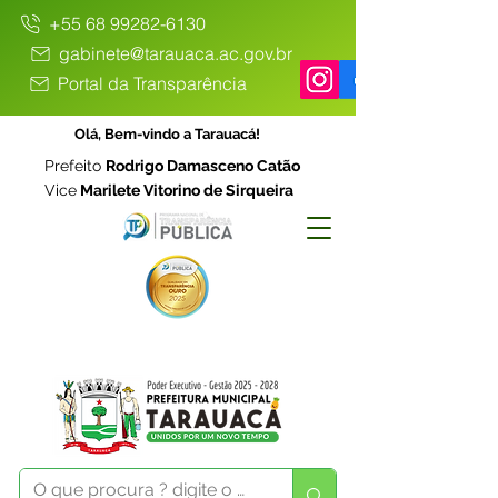
+55 68 99282-6130
gabinete@tarauaca.ac.gov.br
Portal da Transparência
Olá, Bem-vindo a Tarauacá!
Prefeito
Rodrigo Damasceno Catão
Vice
Marilete Vitorino de Sirqueira