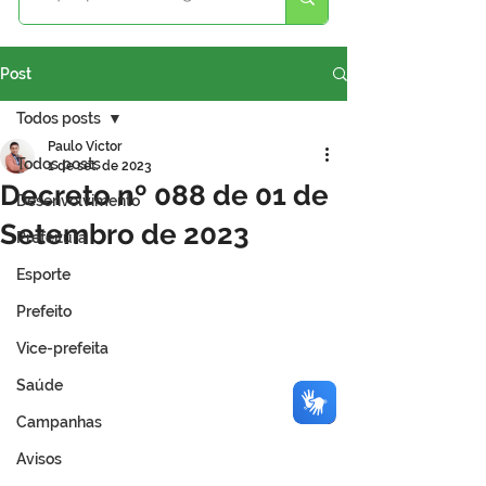
Post
Todos posts
Paulo Victor
Todos posts
1 de set. de 2023
Decreto nº 088 de 01 de
Desenvolvimento
Setembro de 2023
Prefeitura
Esporte
Prefeito
Vice-prefeita
Saúde
Campanhas
Avisos