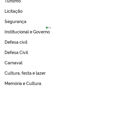
Turismo
Licitação
Segurança
Institucional e Governo
Defesa cívil
Defesa Civil
Carnaval
Cultura, festa e lazer
Expo Tarauacá 2026
A Revolução Ac
lança Concurso Rainha
Do Ouro Branco
Memória e Cultura
do Rodeio
Incorporação N