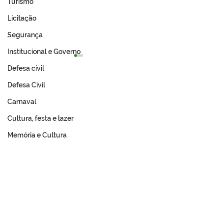
Turismo
Licitação
Segurança
Institucional e Governo
Defesa cívil
Defesa Civil
Carnaval
Cultura, festa e lazer
Expo Tarauacá 2026
A Revolução Ac
Memória e Cultura
lança Concurso Rainha
Do Ouro Branco
do Rodeio
Incorporação N