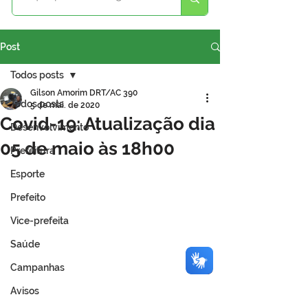
Post
Todos posts
Gilson Amorim DRT/AC 390
Todos posts
5 de mai. de 2020
Covid-19: Atualização dia
Desenvolvimento
05 de maio às 18h00
Prefeitura
Esporte
Prefeito
Vice-prefeita
Saúde
Campanhas
Avisos