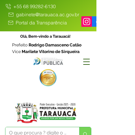
+55 68 99282-6130
gabinete@tarauaca.ac.gov.br
Portal da Transparência
Olá, Bem-vindo a Tarauacá!
Prefeito
Rodrigo Damasceno Catão
Vice
Marilete Vitorino de Sirqueira