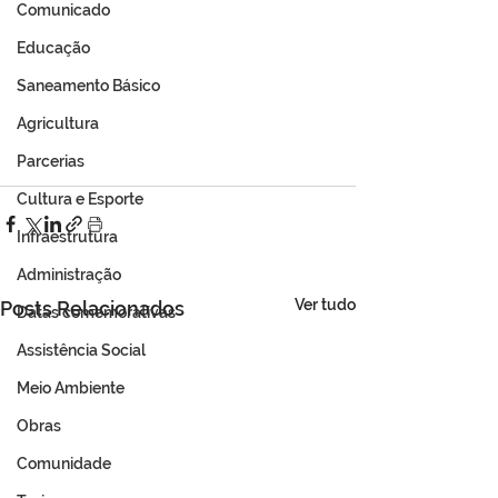
Comunicado
Educação
Saneamento Básico
Agricultura
Parcerias
Cultura e Esporte
Infraestrutura
Administração
Ver tudo
Posts Relacionados
Datas comemorativas
Assistência Social
Meio Ambiente
Obras
Comunidade