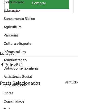
Comunicado
Comprar
Educação
Saneamento Básico
Agricultura
Parcerias
Cultura e Esporte
Infraestrutura
Licitação
Administração
Datas comemorativas
Assistência Social
Ver tudo
Posts Relacionados
Meio Ambiente
Obras
Comunidade