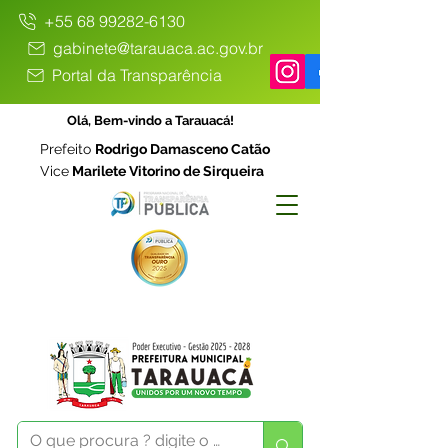
+55 68 99282-6130
gabinete@tarauaca.ac.gov.br
Portal da Transparência
Olá, Bem-vindo a Tarauacá!
Prefeito
Rodrigo Damasceno Catão
Vice
Marilete Vitorino de Sirqueira