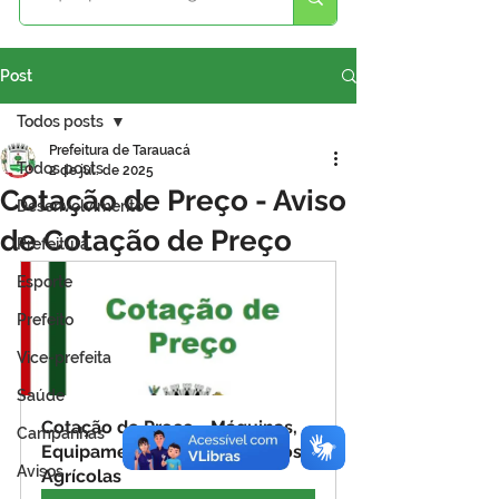
Post
Todos posts
Prefeitura de Tarauacá
Todos posts
2 de jul. de 2025
Cotação de Preço - Aviso
Desenvolvimento
de Cotação de Preço
Prefeitura
Esporte
Prefeito
Vice-prefeita
Saúde
Cotação de Preço - Máquinas, 
Campanhas
Equipamentos e Implementos 
Avisos
Agrícolas