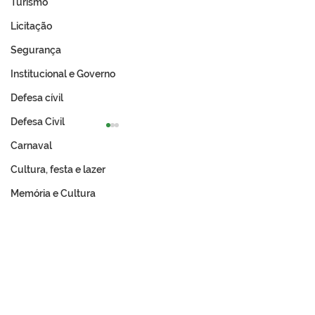
Turismo
Licitação
Segurança
Institucional e Governo
Defesa cívil
Defesa Civil
Carnaval
Cultura, festa e lazer
Memória e Cultura
PE N°029/2025 -
PE N°028/2025 
Materiais de
de Licitação
Permanente (Kit
Completo Escolar)