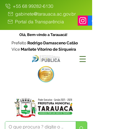
+55 68 99282-6130
gabinete@tarauaca.ac.gov.br
Portal da Transparência
Olá, Bem-vindo a Tarauacá!
Prefeito
Rodrigo Damasceno Catão
Vice
Marilete Vitorino de Sirqueira