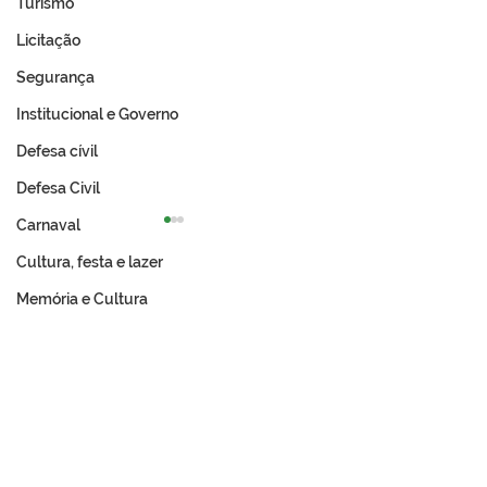
Turismo
Licitação
Segurança
Institucional e Governo
Defesa cívil
Defesa Civil
Carnaval
Cultura, festa e lazer
Memória e Cultura
PE N°029/2025 -
PE N°028/2025 
Materiais de
de Licitação
Permanente (Kit
Completo Escolar)