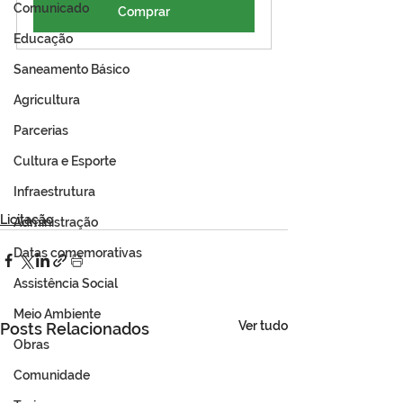
Comunicado
Comprar
Educação
Saneamento Básico
Agricultura
Parcerias
Cultura e Esporte
Infraestrutura
Licitação
Administração
Datas comemorativas
Assistência Social
Meio Ambiente
Ver tudo
Posts Relacionados
Obras
Comunidade