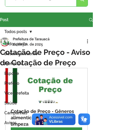
Post
Todos posts
Prefeitura de Tarauacá
Todos posts
24 de jun. de 2025
Cotação de Preço - Aviso
Desenvolvimento
de Cotação de Preço
Prefeitura
Esporte
Prefeito
Vice-prefeita
Saúde
Cotação de Preço - Gêneros 
Campanhas
alimentícios e materiais de 
Avisos
limpeza