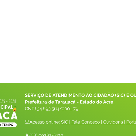
SERVIÇO DE ATENDIMENTO AO CIDADÃO (SIC) E O
Prefeitura de Tarauacá - Estado do Acre
CNPJ 
34.693.564/0001-79
💻Acesso online: 
SIC 
| 
Fale Conosco
 | 
Ouvidoria
| 
Port
📱(68) 99282-6130 