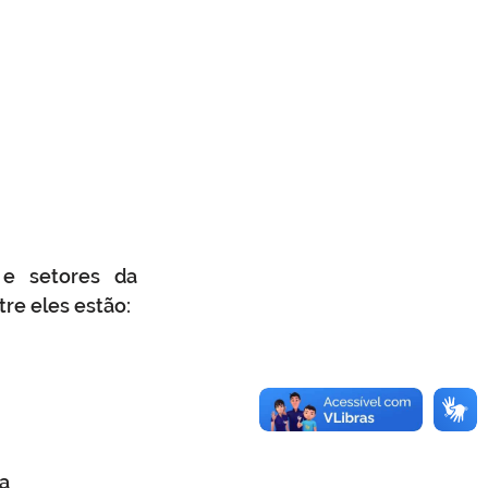
e setores da 
re eles estão:
ta