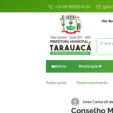
+55 68 99282-6130
gabin
Olá, Be
🏡Início
Município🔽
Todos posts
Desenvolvimento
Jones Carlos
26 de
Avisos
Comunicado
E
Conselho M