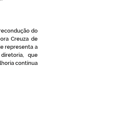
 recondução do 
ora Creuza de 
e representa a 
iretoria, que 
horia contínua 