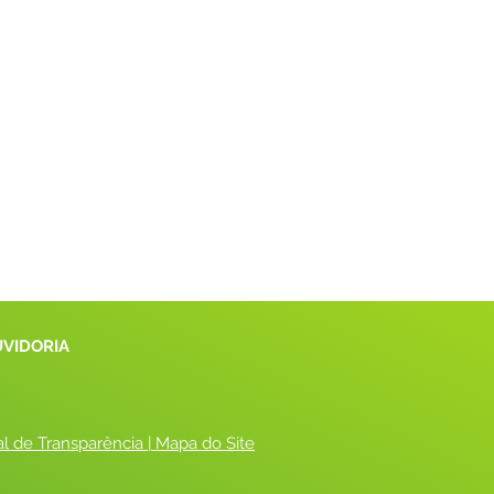
UVIDORIA
al de Transparência
 |
 Mapa do Site