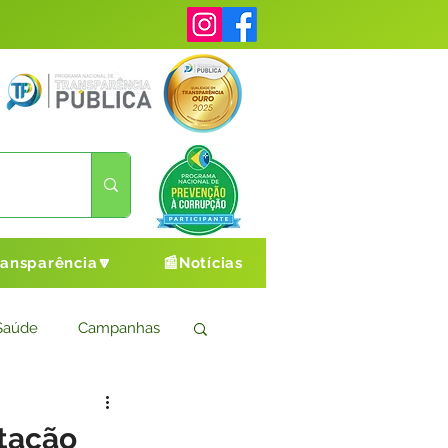
ransparência🔽
📰Notícias
Saúde
Campanhas
s
Cultura e Esporte
tação