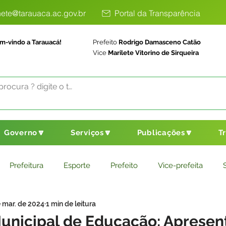
ete@tarauaca.ac.gov.br
Portal da Transparência
m-vindo a Tarauacá!
Prefeito
Rodrigo Damasceno Catão
Vice
Marilete Vitorino de Sirqueira
Governo🔽
Serviços🔽
Publicações🔽
T
Prefeitura
Esporte
Prefeito
Vice-prefeita
 mar. de 2024
1 min de leitura
ducação
Saneamento Básico
Agricultura
Parceria
unicipal de Educação: Apresen