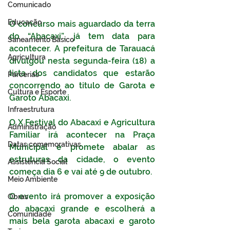
Comunicado
Educação
O concurso mais aguardado da terra 
do “Abacaxi”, já tem data para 
Saneamento Básico
acontecer. A prefeitura de Tarauacá 
Agricultura
divulgou nesta segunda-feira (18) a 
lista dos candidatos que estarão 
Parcerias
concorrendo ao titulo de Garota e 
Cultura e Esporte
Garoto Abacaxi.
Infraestrutura
O X Festival do Abacaxi e Agricultura 
Administração
Familiar irá acontecer na Praça 
Datas comemorativas
Municipal e promete abalar as 
estruturas da cidade, o evento 
Assistência Social
começa dia 6 e vai até 9 de outubro.
Meio Ambiente
O evento irá promover a exposição 
Obras
do abacaxi grande e escolherá a 
Comunidade
mais bela garota abacaxi e garoto 