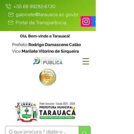
+55 68 99282-6130
gabinete@tarauaca.ac.gov.br
Portal da Transparência
Olá, Bem-vindo a Tarauacá!
Prefeito
Rodrigo Damasceno Catão
Vice
Marilete Vitorino de Sirqueira