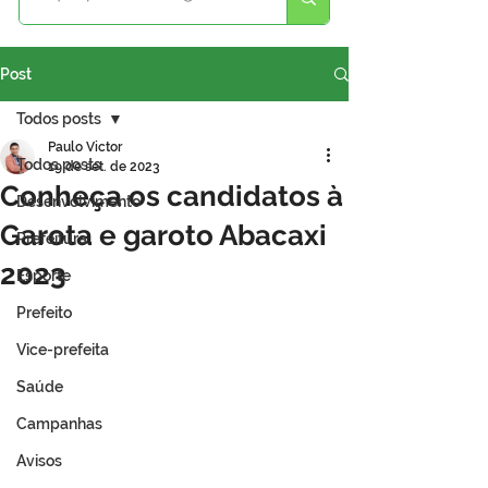
Post
Todos posts
Paulo Victor
Todos posts
19 de set. de 2023
Conheça os candidatos à
Desenvolvimento
Garota e garoto Abacaxi
Prefeitura
2023
Esporte
Prefeito
Vice-prefeita
Saúde
Campanhas
Avisos