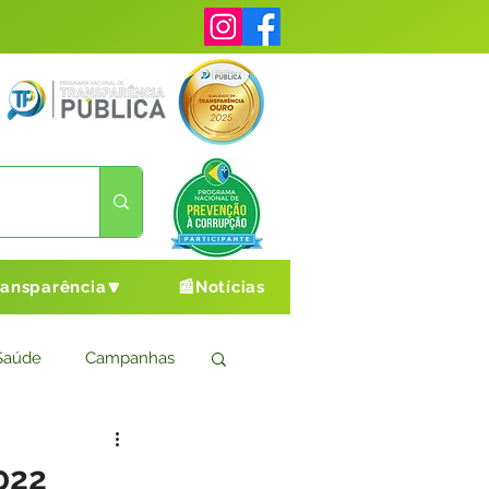
ransparência🔽
📰Notícias
Saúde
Campanhas
s
Cultura e Esporte
022