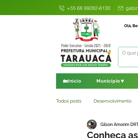
+55 68 99282-6130
gabin
Olá, Be
🏡Início
Município🔽
Todos posts
Desenvolvimento
Gilson Amorim DR
Avisos
Comunicado
E
Conheça as