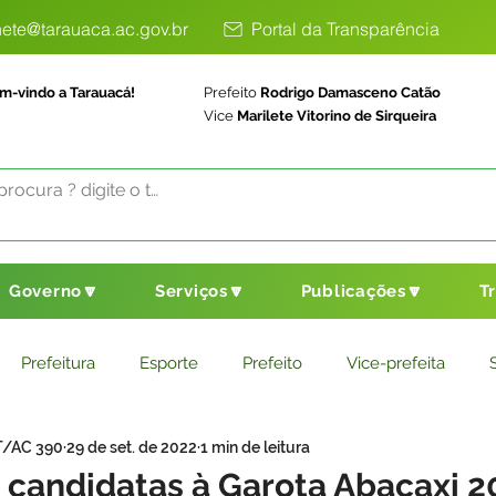
ete@tarauaca.ac.gov.br
Portal da Transparência
m-vindo a Tarauacá!
Prefeito
Rodrigo Damasceno Catão
Vice
Marilete Vitorino de Sirqueira
Governo🔽
Serviços🔽
Publicações🔽
T
Prefeitura
Esporte
Prefeito
Vice-prefeita
T/AC 390
29 de set. de 2022
1 min de leitura
ducação
Saneamento Básico
Agricultura
Parceria
 candidatas à Garota Abacaxi 2