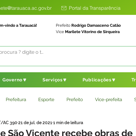
ete@tarauaca.ac.gov.br
Portal da Transparência
m-vindo a Tarauacá!
Prefeito
Rodrigo Damasceno Catão
Vice
Marilete Vitorino de Sirqueira
Governo🔽
Serviços🔽
Publicações🔽
T
Prefeitura
Esporte
Prefeito
Vice-prefeita
T/AC 390
21 de jul. de 2021
1 min de leitura
ducação
Saneamento Básico
Agricultura
Parceria
 São Vicente recebe obras de