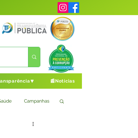
ransparência🔽
📰Notícias
Saúde
Campanhas
s
Cultura e Esporte