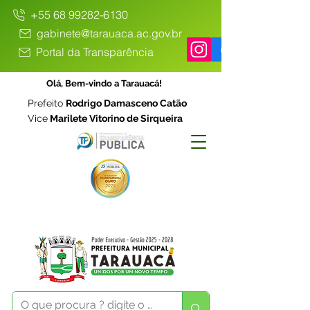
+55 68 99282-6130
gabinete@tarauaca.ac.gov.br
Portal da Transparência
Olá, Bem-vindo a Tarauacá!
Prefeito
Rodrigo Damasceno Catão
Vice
Marilete Vitorino de Sirqueira