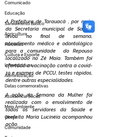
Comunicado
Educação
A Prefeitura de Tarauacá , por meio 
Saneamento Básico
da Secretaria municipal de Saúde, 
Agricultura
levou no final de semana, 
atendimento médico e odontológico 
Parcerias
para a comunidade  do Repouso 
Cultura e Esporte
localizado no Zé Maia. Também foi 
Infraestrutura
ofertado a vacinação contra a covid-
19 e exames de PCCU, testes rápidos, 
Administração
dentre outras especialidades.
Datas comemorativas
A ação da Semana da Mulher foi 
Assistência Social
realizada com o envolvimento de 
Meio Ambiente
todos os servidores da Saúde e 
prefeita Maria Lucinéia acompanhou 
Obras
ação. 
Comunidade