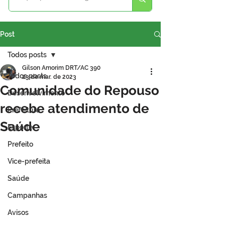
Post
Todos posts
Gilson Amorim DRT/AC 390
Todos posts
23 de mar. de 2023
Comunidade do Repouso
Desenvolvimento
recebe atendimento de
Prefeitura
Saúde
Esporte
Prefeito
Vice-prefeita
Saúde
Campanhas
Avisos