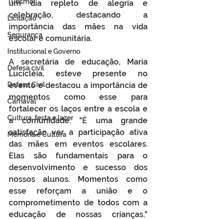
Turismo
um dia repleto de alegria e 
celebração, destacando a 
Licitação
importância das mães na vida 
Segurança
escolar e comunitária.
Institucional e Governo
A secretária de educação, Maria 
Defesa cívil
Lucicléia, esteve presente no 
Defesa Civil
evento e destacou a importância de 
momentos como esse para 
Carnaval
fortalecer os laços entre a escola e 
Cultura, festa e lazer
a comunidade. "É uma grande 
satisfação ver a participação ativa 
Memória e Cultura
das mães em eventos escolares. 
Elas são fundamentais para o 
desenvolvimento e sucesso dos 
nossos alunos. Momentos como 
esse reforçam a união e o 
comprometimento de todos com a 
educação de nossas crianças," 