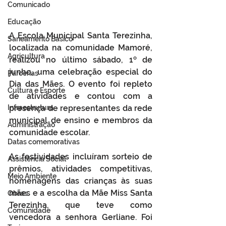
Comunicado
Educação
A Escola Municipal Santa Terezinha, 
Saneamento Básico
localizada na comunidade Mamoré, 
Agricultura
realizou no último sábado, 1º de 
junho, uma celebração especial do 
Parcerias
Dia das Mães. O evento foi repleto 
Cultura e Esporte
de atividades e contou com a 
Infraestrutura
presença de representantes da rede 
municipal de ensino e membros da 
Administração
comunidade escolar.
Datas comemorativas
As festividades incluíram sorteio de 
Assistência Social
prêmios, atividades competitivas, 
Meio Ambiente
homenagens das crianças às suas 
mães e a escolha da Mãe Miss Santa 
Obras
Terezinha, que teve como 
Comunidade
vencedora a senhora Gerliane. Foi 