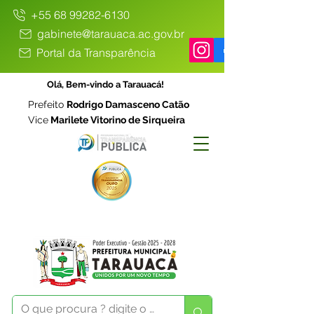
+55 68 99282-6130
gabinete@tarauaca.ac.gov.br
Portal da Transparência
Olá, Bem-vindo a Tarauacá!
Prefeito
Rodrigo Damasceno Catão
Vice
Marilete Vitorino de Sirqueira