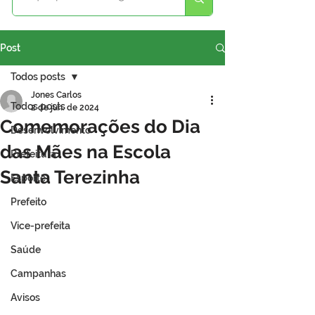
Post
Todos posts
Jones Carlos
Todos posts
2 de jun. de 2024
Comemorações do Dia
Desenvolvimento
das Mães na Escola
Prefeitura
Santa Terezinha
Esporte
Prefeito
Vice-prefeita
Saúde
Campanhas
Avisos