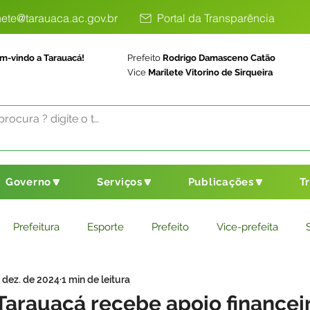
ete@tarauaca.ac.gov.br
Portal da Transparência
m-vindo a Tarauacá!
Prefeito
Rodrigo Damasceno Catão
Vice
Marilete Vitorino de Sirqueira
Governo🔽
Serviços🔽
Publicações🔽
T
Prefeitura
Esporte
Prefeito
Vice-prefeita
 dez. de 2024
1 min de leitura
ducação
Saneamento Básico
Agricultura
Parceria
arauacá recebe apoio financei