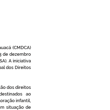
auacá (CMDCA) 
3 de dezembro 
. A iniciativa 
l dos Direitos 
o dos direitos 
estinados ao 
ação infantil, 
m situação de 