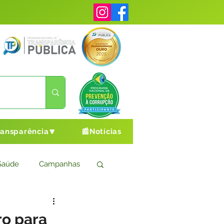
ransparência🔽
📰Notícias
Saúde
Campanhas
s
Cultura e Esporte
ro para