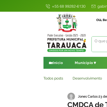
+55 68 99282-6130
gabin
Olá, Be
🏡Início
Município🔽
Todos posts
Desenvolvimento
Jones Carlos
23 de
Avisos
Comunicado
E
CMDCA de T