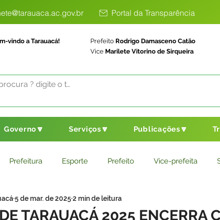
ete@tarauaca.ac.gov.br
Portal da Transparência
m-vindo a Tarauacá!
Prefeito
Rodrigo Damasceno Catão
Vice
Marilete Vitorino de Sirqueira
Governo🔽
Serviços🔽
Publicações🔽
T
Prefeitura
Esporte
Prefeito
Vice-prefeita
uacá
5 de mar. de 2025
2 min de leitura
ducação
Saneamento Básico
Agricultura
Parceria
DE TARAUACÁ 2025 ENCERRA 