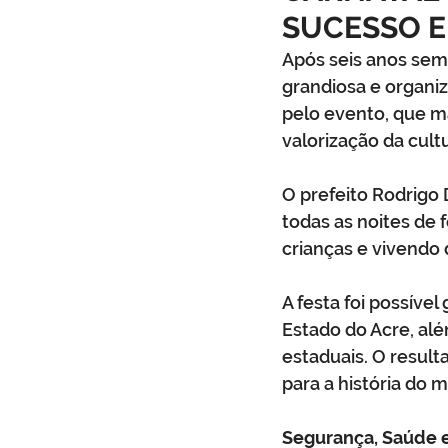
SUCESSO E
Infraestrutura
Administraçã
Após seis anos sem 
grandiosa e organiz
pelo evento, que m
Comunidade
Turismo
valorização da cultu
O prefeito Rodrigo
Carnaval
Cultura, festa e la
todas as noites de 
crianças e vivendo 
A festa foi possível
Estado do Acre, alé
estaduais. O result
para a história do m
Segurança, Saúde e