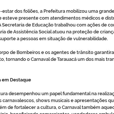
-estar dos foliões, a Prefeitura mobilizou uma grande 
e esteve presente com atendimentos médicos e distr
 A Secretaria de Educação trabalhou com ações de con
ia de Assistência Social atuou na proteção de crianç
suporte a pessoas em situação de vulnerabilidade.
o Corpo de Bombeiros e os agentes de trânsito garantir
o, tornando o Carnaval de Tarauacá um dos mais tran
a em Destaque
ltura desempenhou um papel fundamental na realizaçã
carnavalescos, shows musicais e apresentações que
 Além de fortalecer a cultura, o Carnaval também aque