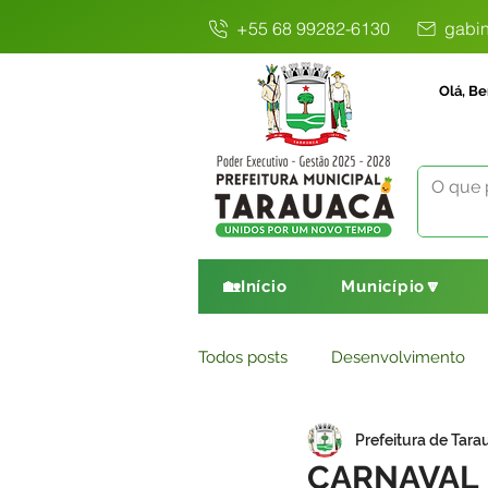
+55 68 99282-6130
gabin
Olá, Be
🏡Início
Município🔽
Todos posts
Desenvolvimento
Prefeitura de Tara
Avisos
Comunicado
E
CARNAVAL 