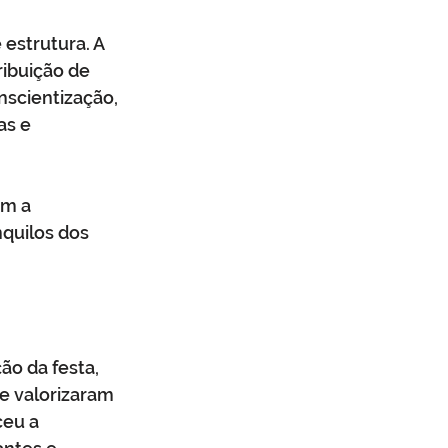
estrutura. A 
ibuição de 
scientização, 
as e 
am a 
quilos dos 
o da festa, 
 valorizaram 
ceu a 