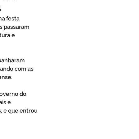
S
mbiente
Obras
a festa 
as passaram 
ura e 
a cívil
Defesa Civil
mpanharam 
ncando com as 
ense.
Governo do 
is e 
, e que entrou 