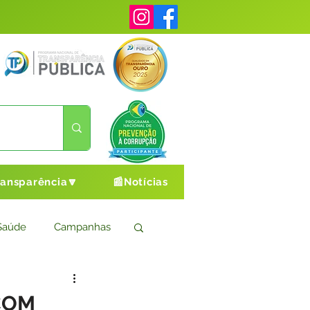
ransparência🔽
📰Notícias
Saúde
Campanhas
s
Cultura e Esporte
COM