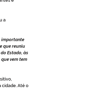
ntes e 
 a 
 importante 
e que reuniu 
do Estado, às 
o que vem tem 
itivo, 
cidade. Até o 