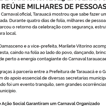
 REÚNE MILHARES DE PESSOA
o
Datas comemorativas
Assistência Social
Meio A
Carnaval oficial, Tarauacá mostrou que sabe fazer um
ada. Durante quatro dias de folia, milhares de pesso
arcou o retorno da celebração com segurança, estrut
Licitação
Segurança
Institucional e Governo
Defes
ra local.
 Damasceno e a vice-prefeita, Marilete Vitorino aco
zer
Memória e Cultura
festa, caindo na folia ao lado do povo, dançando, bri
de perto a energia contagiante do Carnaval tarauaca
 graças à parceria entre a Prefeitura de Tarauacá e o 
m do apoio essencial de diversas secretarias municipa
ado foi um evento tranquilo, sem grandes ocorrências
unicípio.
 Ação Social Garantiram um Carnaval Organizado