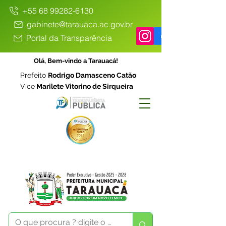
+55 68 99282-6130
gabinete@tarauaca.ac.gov.br
Portal da Transparência
Olá, Bem-vindo a Tarauacá!
Prefeito
Rodrigo Damasceno Catão
Vice
Marilete Vitorino de Sirqueira