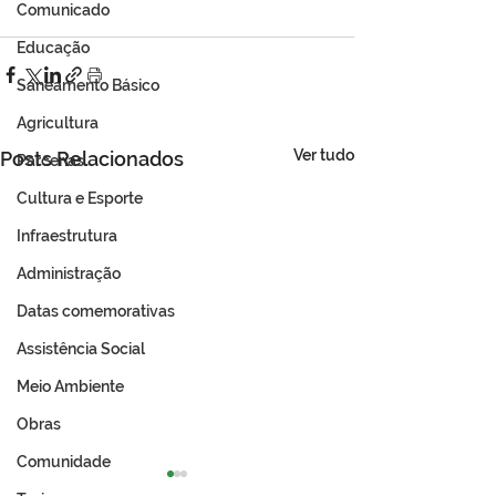
Comunicado
Educação
Saneamento Básico
Agricultura
Ver tudo
Posts Relacionados
Parcerias
Cultura e Esporte
Infraestrutura
Administração
Datas comemorativas
Assistência Social
Meio Ambiente
Obras
Comunidade