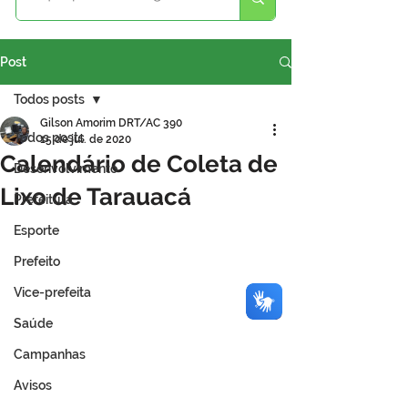
Post
Todos posts
Gilson Amorim DRT/AC 390
Todos posts
15 de jul. de 2020
Calendário de Coleta de
Desenvolvimento
Lixo de Tarauacá
Prefeitura
Esporte
Prefeito
Vice-prefeita
Saúde
Campanhas
Avisos