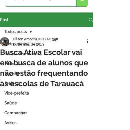
Post
Todos posts
Gilson Amorim DRT/AC 390
Todos posts
24 de mai. de 2019
Busca Ativa Escolar vai
Desenvolvimento
em busca de alunos que
Prefeitura
não estão frequentando
Esporte
às escolas de Tarauacá
Prefeito
Vice-prefeita
Saúde
Campanhas
Avisos