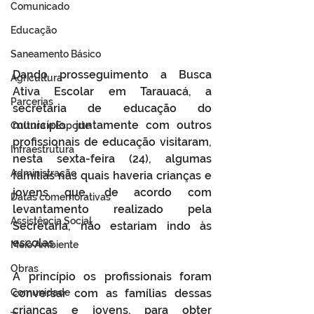
Comunicado
Educação
Saneamento Básico
Dando prosseguimento a Busca 
Agricultura
Ativa Escolar em Tarauacá, a 
Parcerias
secretaria de educação do 
município, juntamente com outros 
Cultura e Esporte
profissionais de educação visitaram, 
Infraestrutura
nesta sexta-feira (24), algumas 
Administração
famílias nas quais haveria crianças e 
jovens que, de acordo com 
Datas comemorativas
levantamento realizado pela 
Assistência Social
Secretaria, não estariam indo às 
escolas.
Meio Ambiente
Obras
A princípio os profissionais foram 
Comunidade
conversar com as famílias dessas 
crianças e jovens, para obter 