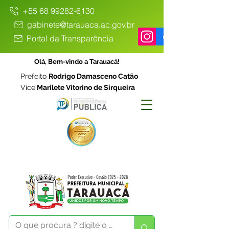
+55 68 99282-6130
gabinete@tarauaca.ac.gov.br
Portal da Transparência
Olá, Bem-vindo a Tarauacá!
Prefeito
Rodrigo Damasceno Catão
Vice
Marilete Vitorino de Sirqueira