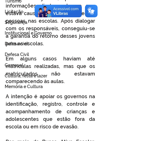
Turismo
informações diretas sobre o que 
Licitação
estava causando a ausência dessas 
pessoas nas escolas. Após dialogar 
Segurança
com os responsáveis, conseguiu-se 
Institucional e Governo
a garantia do retorno desses jovens 
para as escolas.
Defesa cívil
Defesa Civil
Em alguns casos haviam até 
Carnaval
matrículas realizadas, mas que os 
matriculados não estavam 
Cultura, festa e lazer
comparecendo às aulas.
Memória e Cultura
A intenção é apoiar os governos na 
identificação, registro, controle e 
acompanhamento de crianças e 
adolescentes que estão fora da 
escola ou em risco de evasão.