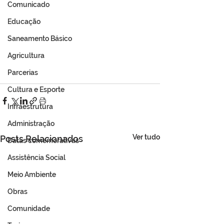
Comunicado
Educação
Saneamento Básico
Agricultura
Parcerias
Cultura e Esporte
Infraestrutura
Administração
Ver tudo
Posts Relacionados
Datas comemorativas
Assistência Social
Meio Ambiente
Obras
Comunidade