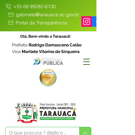
+55 68 99282-6130
gabinete@tarauaca.ac.gov.br
Portal da Transparência
Olá, Bem-vindo a Tarauacá!
Prefeito
Rodrigo Damasceno Catão
Vice
Marilete Vitorino de Sirqueira