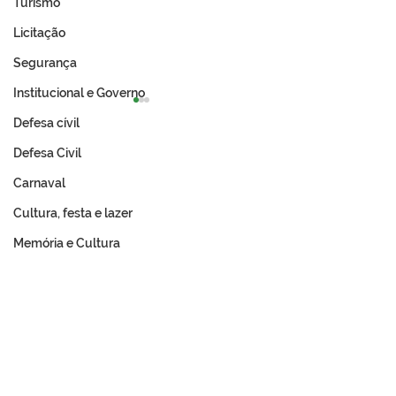
Turismo
Licitação
Segurança
Institucional e Governo
Defesa cívil
Defesa Civil
Carnaval
Cultura, festa e lazer
Expo Tarauacá 2026
A Revolução Ac
Memória e Cultura
lança Concurso Rainha
Do Ouro Branco
do Rodeio
Incorporação N