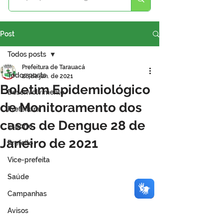
Post
Todos posts
Prefeitura de Tarauacá
Todos posts
28 de jan. de 2021
Boletim Epidemiológico
Desenvolvimento
de Monitoramento dos
Prefeitura
casos de Dengue 28 de
Esporte
Janeiro de 2021
Prefeito
Vice-prefeita
Saúde
Campanhas
Avisos