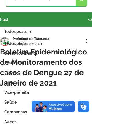
Post
Todos posts
Prefeitura de Tarauacá
Todos posts
27 de jan. de 2021
Boletim Epidemiológico
Desenvolvimento
de Monitoramento dos
Prefeitura
casos de Dengue 27 de
Esporte
Janeiro de 2021
Prefeito
Vice-prefeita
Saúde
Campanhas
Avisos