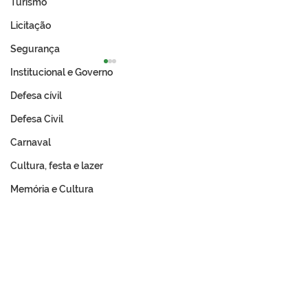
Turismo
Licitação
Segurança
Institucional e Governo
Defesa cívil
Defesa Civil
Carnaval
Cultura, festa e lazer
Prefeitura de Tarauacá
Expo Tarauacá 
celebra resultado
lança Concurso
Memória e Cultura
histórico no IDEB 2025
do Rodeio