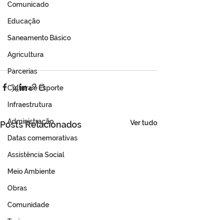
Comunicado
Educação
Saneamento Básico
Agricultura
Parcerias
Cultura e Esporte
Infraestrutura
Administração
Ver tudo
Posts Relacionados
Datas comemorativas
Assistência Social
Meio Ambiente
Obras
Comunidade