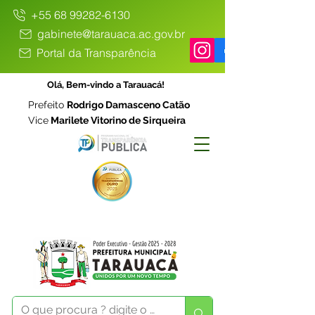
+55 68 99282-6130
gabinete@tarauaca.ac.gov.br
Portal da Transparência
Olá, Bem-vindo a Tarauacá!
Prefeito
Rodrigo Damasceno Catão
Vice
Marilete Vitorino de Sirqueira