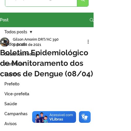
Post
Todos posts
Gilson Amorim DRT/AC 390
Todos posts
9 de abr. de 2021
Boletim Epidemiológico
Desenvolvimento
de Monitoramento dos
Prefeitura
casos de Dengue (08/04)
Esporte
Prefeito
Vice-prefeita
Saúde
Campanhas
Avisos