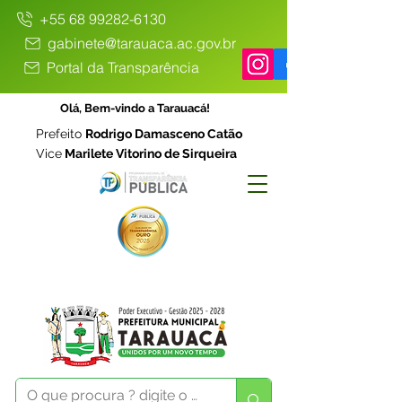
+55 68 99282-6130
gabinete@tarauaca.ac.gov.br
Portal da Transparência
Olá, Bem-vindo a Tarauacá!
Prefeito
Rodrigo Damasceno Catão
Vice
Marilete Vitorino de Sirqueira