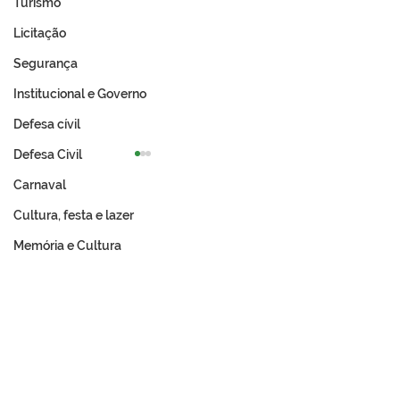
Turismo
Licitação
Segurança
Institucional e Governo
Defesa cívil
Defesa Civil
Carnaval
Cultura, festa e lazer
Memória e Cultura
Prefeitura de Tarauacá
Expo Tarauacá 
celebra resultado
lança Concurso
histórico no IDEB 2025
do Rodeio