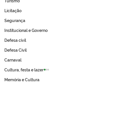
Turismo
Licitação
Segurança
Institucional e Governo
Defesa cívil
Defesa Civil
Carnaval
Cultura, festa e lazer
Memória e Cultura
PE N°029/2025 -
PE N°028/2025 
Materiais de
de Licitação
Permanente (Kit