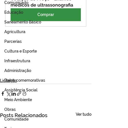
Comunicado
médicos de ultrassonografia
Educação
Comprar
Saneamento Básico
Agricultura
Parcerias
Cultura e Esporte
Infraestrutura
Administração
Datas comemorativas
Licitação
Assistência Social
Meio Ambiente
Obras
Ver tudo
Posts Relacionados
Comunidade