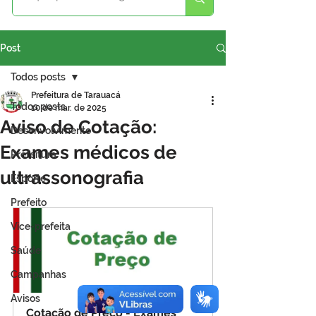
Post
Todos posts
Prefeitura de Tarauacá
Todos posts
10 de mar. de 2025
Aviso de Cotação:
Desenvolvimento
Exames médicos de
Prefeitura
ultrassonografia
Esporte
Prefeito
Vice-prefeita
Saúde
Campanhas
Avisos
Cotação de Preço - Exames 