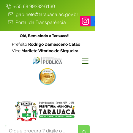
+55 68 99282-6130
gabinete@tarauaca.ac.gov.br
Portal da Transparência
Olá, Bem-vindo a Tarauacá!
Prefeito
Rodrigo Damasceno Catão
Vice
Marilete Vitorino de Sirqueira