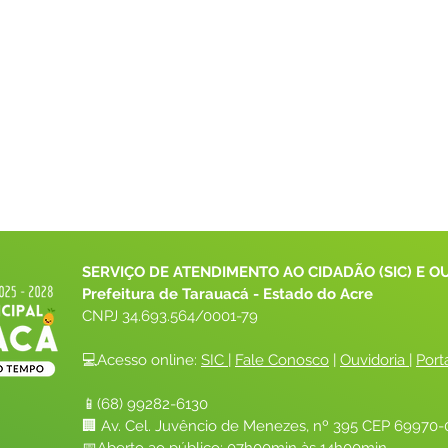
SERVIÇO DE ATENDIMENTO AO CIDADÃO (SIC) E O
Prefeitura de Tarauacá - Estado do Acre
CNPJ 
34.693.564/0001-79
💻Acesso online: 
SIC 
| 
Fale Conosco
 | 
Ouvidoria
| 
Port
📱(68) 99282-6130 
🏢 Av. Cel. Juvêncio de Menezes, nº 395 CEP 69970-0