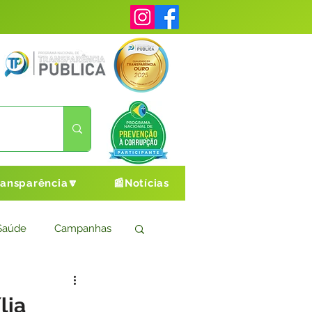
ransparência🔽
📰Notícias
Saúde
Campanhas
s
Cultura e Esporte
lia