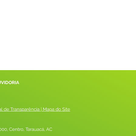
UVIDORIA
al de Transparência
 |
 Mapa do Site
00, Centro, Tarauacá, AC