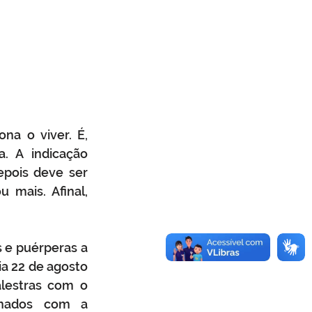
na o viver. É, 
. A indicação 
pois deve ser 
mais. Afinal, 
 e puérperas a 
a 22 de agosto 
lestras com o 
nados com a 