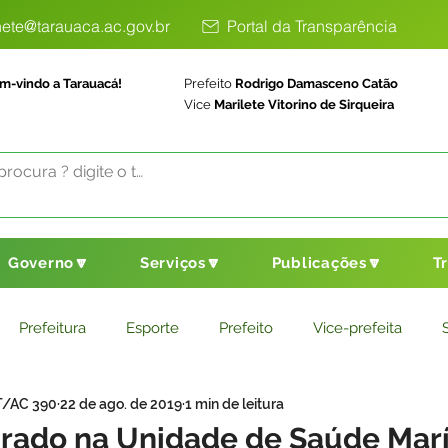
ete@tarauaca.ac.gov.br
Portal da Transparência
m-vindo a Tarauacá!
Prefeito
Rodrigo Damasceno Catão
Vice
Marilete Vitorino de Sirqueira
Governo🔽
Serviços🔽
Publicações🔽
T
Prefeitura
Esporte
Prefeito
Vice-prefeita
T/AC 390
22 de ago. de 2019
1 min de leitura
ducação
Saneamento Básico
Agricultura
Parceria
rado na Unidade de Saúde Marí