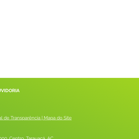
UVIDORIA
al de Transparência
 |
 Mapa do Site
00, Centro, Tarauacá, AC