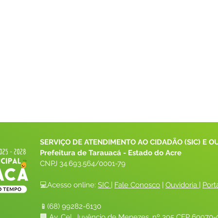
SERVIÇO DE ATENDIMENTO AO CIDADÃO (SIC) E O
Prefeitura de Tarauacá - Estado do Acre
CNPJ 
34.693.564/0001-79
💻Acesso online: 
SIC 
| 
Fale Conosco
 | 
Ouvidoria
| 
Port
📱(68) 99282-6130 
🏢 Av. Cel. Juvêncio de Menezes, nº 395 CEP 69970-0