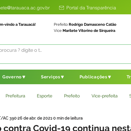
ete@tarauaca.ac.gov.br
Portal da Transparência
m-vindo a Tarauacá!
Prefeito
Rodrigo Damasceno Catão
Vice
Marilete Vitorino de Sirqueira
Governo🔽
Serviços🔽
Publicações🔽
T
Prefeitura
Esporte
Prefeito
Vice-prefeita
T/AC 390
26 de abr. de 2021
0 min de leitura
ducação
Saneamento Básico
Agricultura
Parceria
 contra Covid-19 continua nest