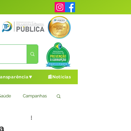
ransparência🔽
📰Notícias
Saúde
Campanhas
s
Cultura e Esporte
a