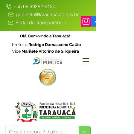
+55 68 99282-6130
gabinete@tarauaca.ac.gov.br
Portal da Transparência
Olá, Bem-vindo a Tarauacá!
Prefeito
Rodrigo Damasceno Catão
Vice
Marilete Vitorino de Sirqueira