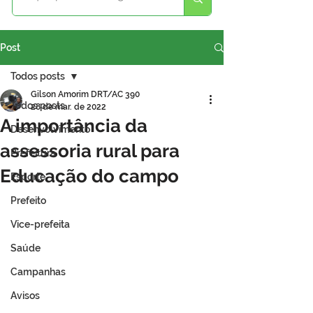
Post
Todos posts
Gilson Amorim DRT/AC 390
Todos posts
28 de mar. de 2022
A importância da
Desenvolvimento
assessoria rural para
Prefeitura
Educação do campo
Esporte
Prefeito
Vice-prefeita
Saúde
Campanhas
Avisos