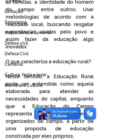
Turismo
as famílias, a identidade do homem 
do campo entre outros. Usar 
Licitação
metodologias de acordo com a 
Segurança
realidade local, buscando resgatar 
experiências vividas pelo povo e 
Institucional e Governo
assim fazer da educação algo 
Defesa cívil
inovador.
Defesa Civil
O que caracteriza a educação rural?
Carnaval
Cultura, festa e lazer
Neste sentido, a Educação Rural 
pode ser entendida como aquela 
Memória e Cultura
elaborada para atender às 
necessidades do capital, enquanto 
que a Educação do Campo 
representa os movimentos 
organizados do campo, a partir de 
uma proposta de educação 
construída por eles próprios.