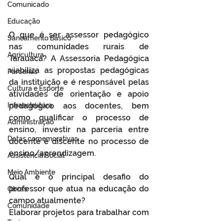
Comunicado
Educação
O que é ser assessor pedagógico 
Saneamento Básico
nas comunidades rurais de 
Agricultura
Tarauacá? A Assessoria Pedagógica 
viabiliza as propostas pedagógicas 
Parcerias
da instituição e é responsável pelas 
Cultura e Esporte
atividades de orientação e apoio 
Infraestrutura
pedagógico aos docentes, bem 
como qualificar o processo de 
Administração
ensino, investir na parceria entre 
Datas comemorativas
docente e discente no processo de 
ensino/aprendizagem.
Assistência Social
Meio Ambiente
Qual é o principal desafio do 
professor que atua na educação do 
Obras
campo atualmente?
Comunidade
Elaborar projetos para trabalhar com 