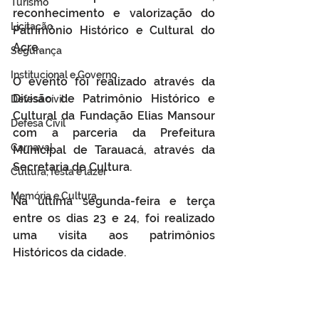
Turismo
reconhecimento e valorização do 
Licitação
Patrimônio Histórico e Cultural do 
Acre. 
Segurança
Institucional e Governo
O evento foi realizado através da 
Divisão de Patrimônio Histórico e 
Defesa cívil
Cultural da Fundação Elias Mansour 
Defesa Civil
com a parceria da Prefeitura 
Carnaval
Municipal de Tarauacá, através da 
Secretaria de Cultura. 
Cultura, festa e lazer
Memória e Cultura
Na última segunda-feira e terça 
entre os dias 23 e 24, foi realizado 
uma visita aos patrimônios 
Históricos da cidade.