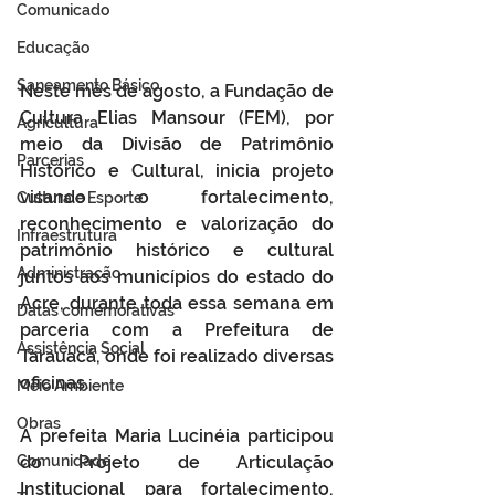
Comunicado
Educação
Saneamento Básico
Neste mês de agosto, a Fundação de 
Cultura Elias Mansour (FEM), por 
Agricultura
meio da Divisão de Patrimônio 
Parcerias
Histórico e Cultural, inicia projeto 
visando o fortalecimento, 
Cultura e Esporte
reconhecimento e valorização do 
Infraestrutura
patrimônio histórico e cultural 
Administração
juntos aos municípios do estado do 
Acre, durante toda essa semana em 
Datas comemorativas
parceria com a Prefeitura de 
Assistência Social
Tarauacá, onde foi realizado diversas 
oficinas.
Meio Ambiente
Obras
A prefeita Maria Lucinéia participou 
Comunidade
do Projeto de Articulação 
Institucional para fortalecimento, 