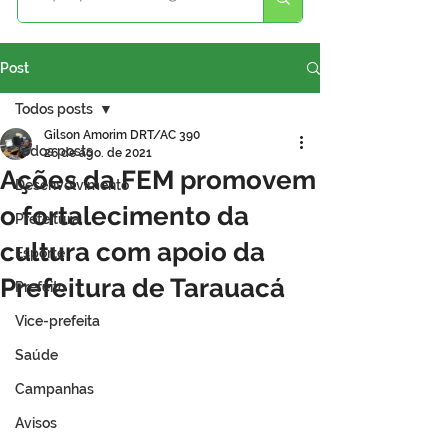
Post
Todos posts
Gilson Amorim DRT/AC 390
Todos posts
26 de ago. de 2021
Ações da FEM promovem
Desenvolvimento
o fortalecimento da
Prefeitura
cultura com apoio da
Esporte
Prefeitura de Tarauacá
Prefeito
Vice-prefeita
Saúde
Campanhas
Avisos