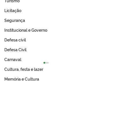
Turismo
Licitação
Segurança
Institucional e Governo
Defesa cívil
Defesa Civil
Carnaval
Cultura, festa e lazer
Memória e Cultura
Expo Tarauacá 2026
A Revolução Ac
lança Concurso Rainha
Do Ouro Branco
do Rodeio
Incorporação N