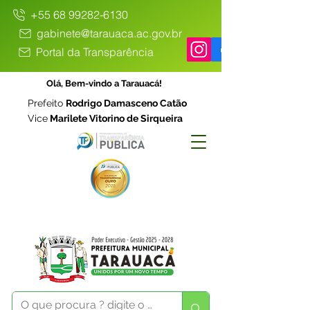
+55 68 99282-6130
gabinete@tarauaca.ac.gov.br
Portal da Transparência
Olá, Bem-vindo a Tarauacá!
Prefeito
Rodrigo Damasceno Catão
Vice
Marilete Vitorino de Sirqueira