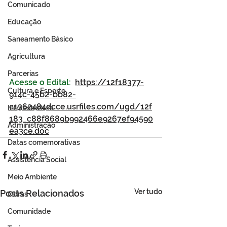
Comunicado
Educação
Saneamento Básico
Agricultura
Parcerias
Acesse o Edital:  
https://12f18377-
Cultura e Esporte
914c-45b2-bb82-
c1362484dcce.usrfiles.com/ugd/12f
Infraestrutura
183_c88f8689b992466e9267ef94590
Administração
ea3ce.doc
Datas comemorativas
Assistência Social
Meio Ambiente
Ver tudo
Posts Relacionados
Obras
Comunidade