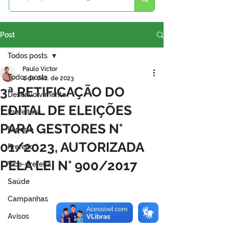
Post
Todos posts
Paulo Victor
Todos posts
4 de dez. de 2023
3ª RETIFICAÇÃO DO
Desenvolvimento
EDITAL DE ELEIÇÕES
Prefeitura
PARA GESTORES N°
Esporte
01/2023, AUTORIZADA
Prefeito
PELA LEI N° 900/2017
Vice-prefeita
Saúde
Campanhas
Avisos