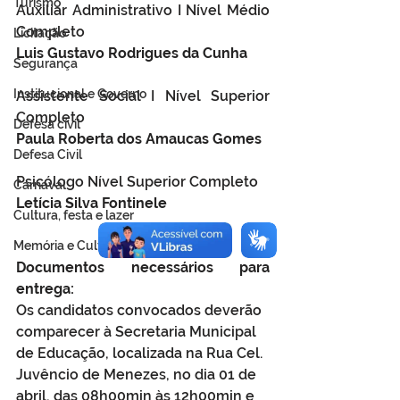
Turismo
Auxiliar Administrativo I Nível Médio 
Completo
Licitação
Luis Gustavo Rodrigues da Cunha
Segurança
Institucional e Governo
Assistente Social I Nível Superior 
Completo
Defesa cívil
Paula Roberta dos Amaucas Gomes
Defesa Civil
Psicólogo Nível Superior Completo
Carnaval
Letícia Silva Fontinele
Cultura, festa e lazer
Memória e Cultura
Documentos necessários para 
entrega:
Os candidatos convocados deverão 
comparecer à Secretaria Municipal 
de Educação, localizada na Rua Cel. 
Juvêncio de Menezes, no dia 01 de 
abril, das 08h00min às 12h00min e 