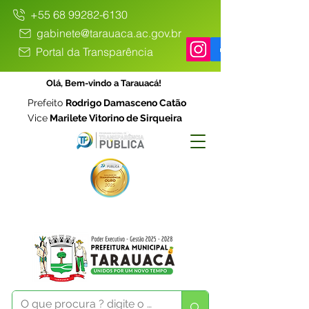
+55 68 99282-6130
gabinete@tarauaca.ac.gov.br
Portal da Transparência
Olá, Bem-vindo a Tarauacá!
Prefeito
Rodrigo Damasceno Catão
Vice
Marilete Vitorino de Sirqueira