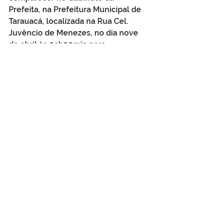
Prefeita, na Prefeitura Municipal de 
Tarauacá, localizada na Rua Cel. 
Juvêncio de Menezes, no dia nove 
de abril às 09h00min para 
assinatura do contrato e lotação.
Ver tudo
Posts Relacionados