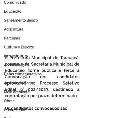
Comunicado
Educação
Saneamento Básico
Agricultura
Parcerias
Cultura e Esporte
Infraestrutura
A Prefeitura Municipal de Tarauacá, 
por meio da Secretaria Municipal de 
Administração
Educação, torna pública a Terceira 
Datas comemorativas
Convocação dos candidatos 
aprovados no Processo Seletivo 
Assistência Social
Edital n° 002/2023, destinado à 
Meio Ambiente
contratação por prazo determinado. 
Obras
Os candidatos convocados são:
Comunidade