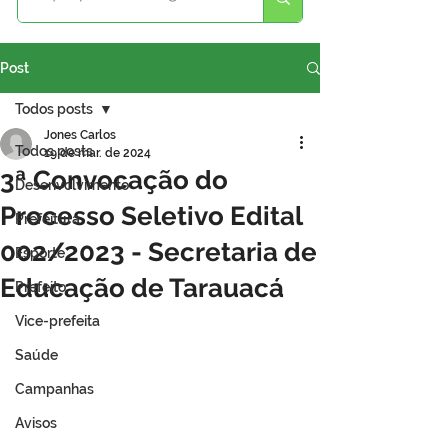
Post
Todos posts
Jones Carlos
Todos posts
19 de mar. de 2024
3ª Convocação do
Desenvolvimento
Processo Seletivo Edital
Prefeitura
002/2023 - Secretaria de
Esporte
Educação de Tarauacá
Prefeito
Vice-prefeita
Saúde
Campanhas
Avisos